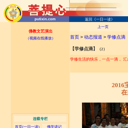
putixin.com
返回《一日一读》
上一页
佛教文艺演出
首页
>
动态报道
>
学修点滴
（视频在线播放）
【学修点滴】
（
2
）
学修生活的快乐，一点一滴， 汇
201
在
连载专栏
首页(一日一读)
佛学讲记