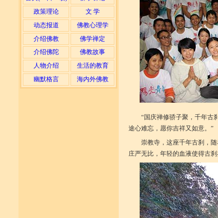
政策理论
文 学
动态报道
佛教心理学
介绍佛教
佛学禅定
介绍佛陀
佛教故事
人物介绍
生活的教育
幽默格言
海内外佛教
“国庆禅修骄子聚，千年古
途心难忘，愿你吉祥又如意。”
崇教寺，这座千年古刹，随
庄严无比，年轻的血液使得古刹