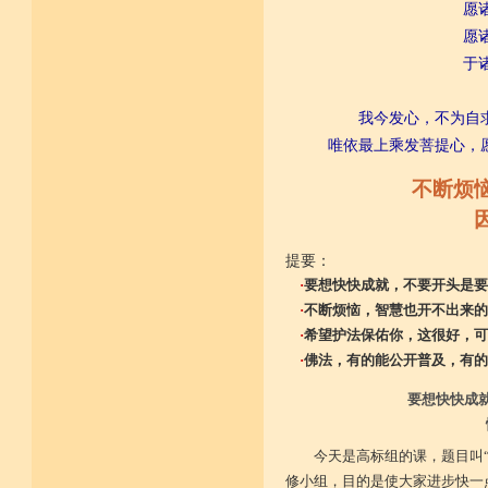
愿
愿诸众
于诸众
我今发心，不为自
唯依最上乘发菩提心，
不断烦
提要：
·
要想快快成就，不要开头是要
·
不断烦恼，智慧也开不出来的
·
希望护法保佑你，这很好，可
·
佛法，有的能公开普及，有的
要想快快成
今天是高标组的课，题目叫
修小组，目的是使大家进步快一