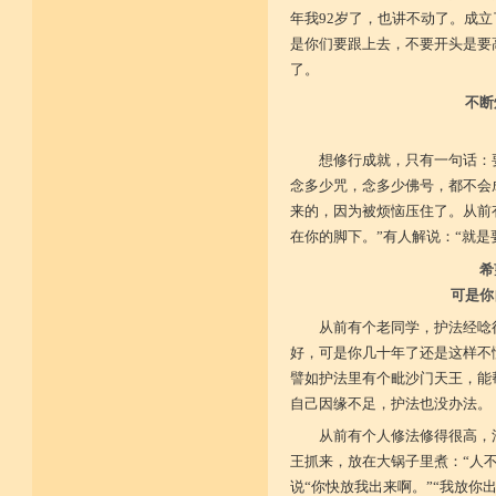
年我92岁了，也讲不动了。成
是你们要跟上去，不要开头是要
了。
不断
想修行成就，只有一句话：
念多少咒，念多少佛号，都不会
来的，因为被烦恼压住了。从前
在你的脚下。”有人解说：“就是
希
可是你
从前有个老同学，护法经唸
好，可是你几十年了还是这样不
譬如护法里有个毗沙门天王，能
自己因缘不足，护法也没办法。
从前有个人修法修得很高，
王抓来，放在大锅子里煮：“人
说“你快放我出来啊。”“我放你