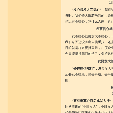
没
施戒忍进次第兴 戒度性戒十善体
静虑缘缺得复失 双运般若但言论
“发心须发大菩提心”
，我们
自行不能全六度 别余善法多苦集
母啊。我们修大般若法流的，说
临阵无兵工无器 饶益有情何所依
持声闻律舍劣心 摄善悲怀饶益行
你没有菩提心，算什么大乘，算
具足律仪戒因缘 此中分别十一支
菩萨如如善串习 利生无障佛加许
发菩提心就
不顾过去诸欲境 厌弃在家荆刺林
发菩提心就要发大菩提心，
轮王宝位如草秽 不乐未来诸欲境
天魔王宫虎豹穴 意乐清净无依住
我们今天还没有出去挑重担，还
不乐现在诸欲境 国王长者利养尊
目的就是将来要挑重担，广度众
反吐不食不尝味 在家对境舍贪着
出家永弃不少遗 四者身心乐远离
今天能坚持我们的学习，保持这
依止律仪喜足生 独处静居堪寂味
行想慎观颠倒境 五者言思习清净
发要发大
虽处杂众不染纷 偶一失调能速知
“修持律仪戒行”
，发要发大
深见过患猛利悔 六者自尊不轻蔑
自许凡夫下劣辈 闻诸菩萨难行事
还要发菩提愿，修菩萨戒。菩萨
猛勇勤修令渐能 七者调柔观己过
的。
不伺他非不放任 悲心补救无损恼
令彼舍恶发菩提 八者堪忍他方害
骂辱捶打刀杖侵 正观安忍远八风
渐能三门获清净 九者诸行不放逸
过去违犯如法悔 未来应理谛思行
“要有出离心而后成就大行”
现在刻刻正念知 如律行住猛心誓
不生毁犯善依止 十者进行依轨则
比从前讲的“小脚女人”，小脚女
不为名闻扬自善 不行覆藏勇露罪
必要的负担找来那么多干什么？
少欲少求无忧恼 知足常满用节省