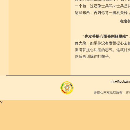
堪忍寒热饥渴苦 求谋不遂无尤怨
一个包，这还像士兵吗？士兵是
诸根调柔动履和 安静不掉不随境
这些东西，再叫你背一挺机关枪
威仪闲雅无急躁 如理治心跏趺定
十一净命善护防 远离矫诈五邪命
在发
能少防护不满足 语言作意清净藏
自行严恪不轻恕 善引徒众净戒入
大小违犯无覆藏 轨则净命善安住
“先发菩提心而修别解脱戒”
修大乘，如果你没有发菩提心去
圆满菩提心功德的志气。这就好
然后再训练你打靶子。
菩提心网站版权所有，转
?