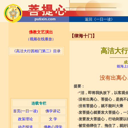
putixin.com
返回《一日一读》
佛教文艺演出
【律海十门】
（视频在线播放）
高洁大行因
《高洁大行因相门第二》目录
─────
成
能海上
没有出离心
提要：
·
“洁，即将我执放下，以客观
·
没有出离心、菩提心，是挑不
连载专栏
·
没有菩提心，就不能叫大乘
首页(一日一读)
佛学讲记
·
发菩提心就要发大菩提心，一
·
发要发大菩提心，行动则要以
政策理论
文 学
·
被世俗绑住了、拖住了，就好
动态报道
佛教心理学