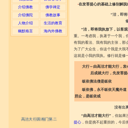
·
在发菩提心的基础上修别解脱
介绍佛教
佛学禅定
“洁，即
介绍佛陀
佛教故事
人物介绍
生活的教育
“洁，即将我执放下，以客观
幽默格言
海内外佛教
重。一考虑我，执著于一个我，
有我的看法、我有我的主张，那
为了广大众生，你这个我是大我
这就是小我的我执。修行就是修
大行～由高洁才能大行，发
后成就大行，先发菩提心而
皈依佛法僧是皈依
皈依佛，永不皈依天魔外道
邪众，是皈依戒
没有出
“由高洁才能大行”
，你如果
高洁大行因相门第二
提心
，你是挑不起重担的，今后
不具精严律仪戒 摄善无成他方惧