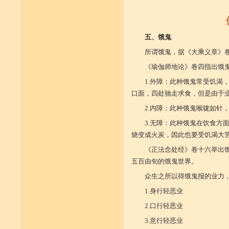
五、饿鬼
所谓饿鬼，据《大乘义章》
《瑜伽师地论》卷四指出饿
1.外障：此种饿鬼常受饥渴
口面，四处驰走求食，但是由于
2.内障：此种饿鬼喉咙如针
3.无障：此种饿鬼在饮食方
烧变成火炭，因此也要受饥渴大
《正法念处经》卷十六举出
五百由旬的饿鬼世界。
众生之所以得饿鬼报的业力
1.身行轻恶业
2.口行轻恶业
3.意行轻恶业