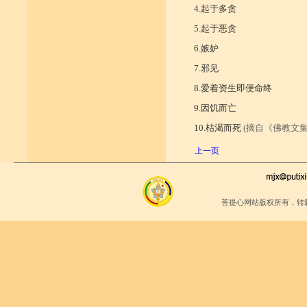
4.起于多贪
5.起于恶贪
6.嫉妒
7.邪见
8.爱着资生即便命终
9.因饥而亡
10.枯渴而死
(摘自《佛教文集
上一页
菩提心网站版权所有，转