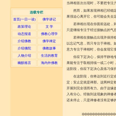
当禅相首次出现时，不要把专注
然而，如果发现禅相已经稳
连载专栏
果强迫心离开它，你可能会失去
首页(一日一读)
佛学讲记
若禅相出现在你面前远处，
政策理论
文 学
只是继续专注于经过接触点的气
动态报道
佛教心理学
若禅相在接触点出现并保持
介绍佛教
佛学禅定
以忘记气息，而只专注于禅相。
介绍佛陀
佛教故事
意力专注于禅相时，你会发现它
人物介绍
生活的教育
你应下定决心，保持平静地
幽默格言
海内外佛教
果能专注于取相持续一或二小时
这阶段，你应下定决心及练习保
在这阶段，你将达到近行定
定；安止定就是禅那。这两种定
开展到完全强而有力。由于这缘故
入有分心。经验到这现象的禅修
还未停止，只是禅修者没有足够
◎◎◎◎◎◎◎◎◎◎◎◎◎