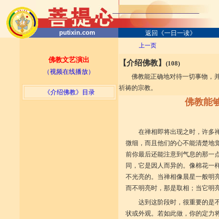
putixin.com
返回《一日一读》
上一页
佛教文艺演出
【介绍佛教】
(108)
（视频在线播放）
佛教能正确地对待一切事物，
祈祷的宗教。
《介绍佛教》目录
佛教能够
在禅相即将出现之时，许多
微细，而且他们的心不能清楚地
前你最后还能注意到气息的那一
同，它是因人而异的。像棉花一
不光亮的。当禅相像晨星一般明
而不明亮时，那是取相；当它明
达到这阶段时，很重要的是
状或外观。若如此做，你的定力