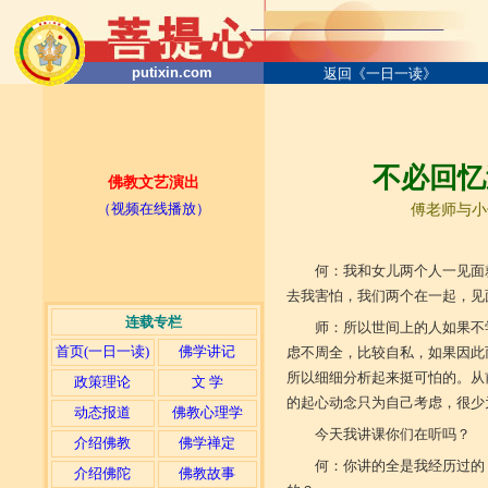
putixin.com
返回《一日一读》
不必回忆
佛教文艺演出
（视频在线播放）
傅老师与小住
何：我和女儿两个人一见面
去我害怕，我们两个在一起，见
连载专栏
师：所以世间上的人如果不
首页(一日一读)
佛学讲记
虑不周全，比较自私，如果因此
所以细细分析起来挺可怕的。从
政策理论
文 学
的起心动念只为自己考虑，很少
动态报道
佛教心理学
今天我讲课你们在听吗？
介绍佛教
佛学禅定
何：你讲的全是我经历过的
介绍佛陀
佛教故事