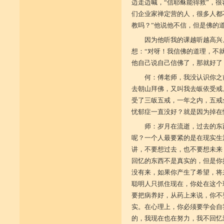
边走边喊，“信耶稣能得救”，
们企业家禅定营的人，很多人都
教吗？”他说他不信，但是佛的
因为他听我的课越听越高兴。
想：“对呀！我信佛的道理，不
他自己说自己信佛了，那就好了
何：傅老师，我没认识你之
去朝山拜佛，又叫我去皈依受戒
受了三皈五戒，一年之内，五戒
忧郁症一直没好？就是因为掉在
师：岁月在流逝，过去的东
呢？一个人最要紧的是在现实生
讲，不要想过去，也不要想未来
回忆的东西不是真实的，但是你
没有来，如果你产生了希望，将
聪明人只抓住现在，你处在这个
要把病养好，从药上来说，你不
实。在心理上，你必须要学会自
的，我现在也在努力，我不回忆