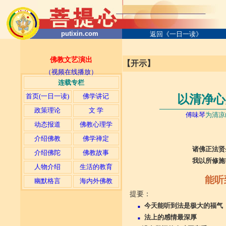
putixin.com
返回《一日一读》
佛教文艺演出
【开示】
（视频在线播放）
连载专栏
首页(一日一读)
佛学讲记
以清净心
──────────────
政策理论
文 学
傅味琴
为清凉山
动态报道
佛教心理学
介绍佛教
佛学禅定
诸佛正法贤
介绍佛陀
佛教故事
我以所修施
人物介绍
生活的教育
能听
幽默格言
海内外佛教
提要：
今天能听到法是极大的福气
■
法上的感情最深厚
■