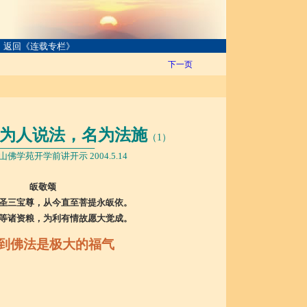
返回《连载专栏》
下一页
为人说法，名为法施
（1）
──
─────
───
──
──
──
佛学苑开学前讲开示 2004.5.14
皈敬颂
圣三宝尊，从今直至菩提永皈依。
等诸资粮，为利有情故愿大觉成。
到佛法是极大的福气