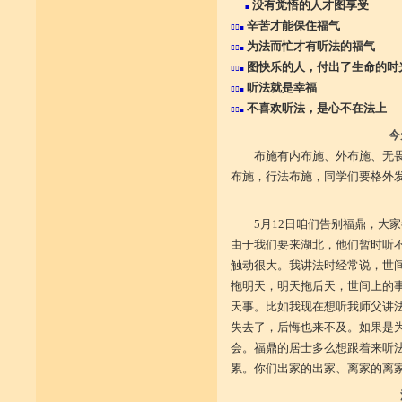
没有觉悟的人才图享受
■
辛苦才能保住福气
■
为法而忙才有听法的福气
■
图快乐的人，付出了生命的时
■
听法就是幸福
■
不喜欢听法，是心不在法上
■
今
布施有内布施、外布施、无
布施，行法布施，同学们要格外
5月12日咱们告别福鼎，大
由于我们要来湖北，他们暂时听
触动很大。我讲法时经常说，世
拖明天，明天拖后天，世间上的
天事。比如我现在想听我师父讲
失去了，后悔也来不及。如果是
会。福鼎的居士多么想跟着来听
累。你们出家的出家、离家的离