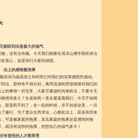
光
天能听到法是极大的福气
畏施，还有法布施。今天我们能够在清凉山佛学苑听讲法
发欢喜心，这是你们大家的福报。
法上的感情最深厚
家都深深为福鼎居士和村民们对我们的深厚感情所感动。
不到法，那种舍不得分别，痛哭流涕的苦恼情绪对我们的
间上的事情一切无常，大家尽量抽时间来听法，不要今天
事能维持多久？生老病死一直在紧逼着我们，今天不知明
法，那是听不到了，在一起的时候，并不知道珍贵，一旦
为了修行、为了度众生而求法，心都在法上，应该有所体
法，可是被家庭所拖累，其实家庭的拖累还是感情的拖
家，就没有这样的拖累，想想自己的福气多大！
没有觉悟的人才图享受