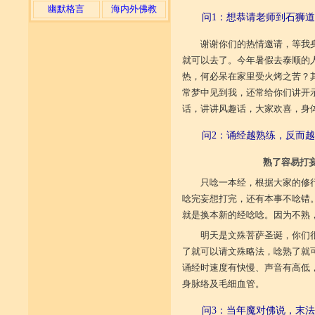
幽默格言
海内外佛教
问1：想恭请老师到石狮道
谢谢你们的热情邀请，等我
就可以去了。今年暑假去泰顺的
热，何必呆在家里受火烤之苦？
常梦中见到我，还常给你们讲开
话，讲讲风趣话，大家欢喜，身
问2：诵经越熟练，反而越
熟了容易打
只唸一本经，根据大家的修
唸完妄想打完，还有本事不唸错
就是换本新的经唸唸。因为不熟
明天是文殊菩萨圣诞，你们
了就可以请文殊略法，唸熟了就
诵经时速度有快慢、声音有高低
身脉络及毛细血管。
问3：当年魔对佛说，末法