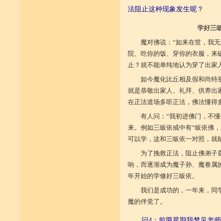
法阻止这种现象发生呢？
学好三
魔对佛说：“如来在世，我
院、吃你的饭、穿你的衣服，来破
止？就不能单纯地认为穿了出家
如今魔化比丘相及假和尚特
就是恭敬出家人、礼拜、供养出
在正法道场多听正法，佛法懂得
有人问：“我初进佛门，不
来。例如三皈依戒中有“皈依佛
可以学，这和三皈依一对照，就
为了挽救正法，阻止佛弟子
响，而逐渐成为魔子孙、魔眷属
年开始的学修好三皈依。
我们是成功的，一年来，同
魔的伴党了。
问4：前两星期我梦见老师