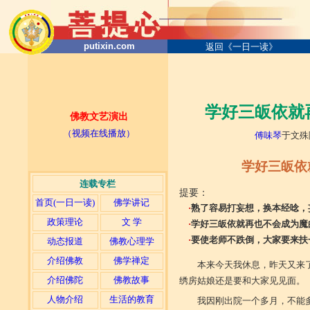
putixin.com
返回《一日一读》
学好三皈依就
佛教文艺演出
（视频在线播放）
傅味琴
于文殊院
学好三皈依
连载专栏
提要：
首页(一日一读)
佛学讲记
·
熟了容易打妄想，换本经唸，
政策理论
文 学
·
学好三皈依就再也不会成为魔
·
要使老师不跌倒，大家要来扶
动态报道
佛教心理学
介绍佛教
佛学禅定
本来今天我休息，昨天又来
介绍佛陀
佛教故事
绣房姑娘还是要和大家见见面。
人物介绍
生活的教育
我因刚出院一个多月，不能