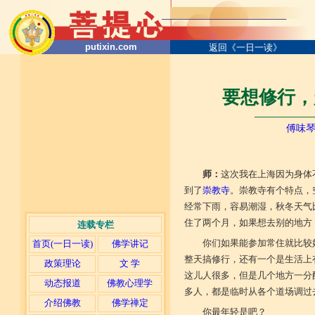
putixin.com
返回《一日一读》
要想修行，
─────────
傅味
师：
这次我在上海因为身体
到了
崇教寺
。崇教寺有个特点，
经常下雨，容易潮湿，秋冬天气
住了两个月，如果想去别的地方
连载专栏
你们如果能参加常住就比较
首页(一日一读)
佛学讲记
整天搞修行，还有一个是生活上
政策理论
文 学
这儿人很多，但是几个地方一分
动态报道
佛教心理学
多人，都是临时从各个道场调过
介绍佛教
佛学禅定
你最年轻是吧？