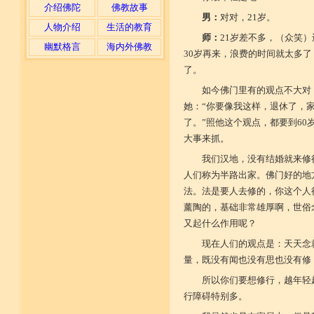
介绍佛陀
佛教故事
男：
对对，21岁。
人物介绍
生活的教育
师：
21岁差不多，（众笑
幽默格言
海内外佛教
30岁再来，浪费的时间就太多
了。
如今佛门里有的观点不大对
她：“你要像我这样，退休了，
了。”照他这个观点，都要到6
大事来抓。
我们汉地，没有结婚就来修
人们称为半路出家。佛门好的地
法。法是要人去修的，你这个人
薰陶的，基础非常雄厚啊，世俗
又起什么作用呢？
现在人们的观点是：天天念
量，既没有闻也没有思也没有修
所以你们要想修行，越年轻
行障碍特别多。