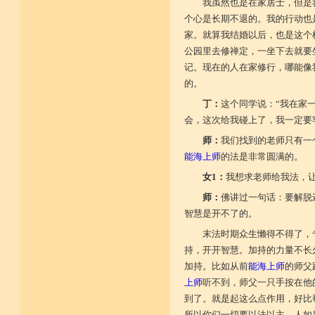
我虽然也是在家居士，但是
个心是长期不退的。我的行动也
家。就算我结婚以后，也是这个
公园里去修禅定，一坐下去就要
记。现在的人在家修行，哪能像
的。
丁：
这个同学说：“我在家
会，这次给我碰上了，我一定要
师：
我们找到的老师只有一
能海上师
的法是非常圆满的。
女1：
我想求老师给我法，
师：
佛讲过一句话：要解脱
智慧是开不了的。
末法时期众生懒得不得了，
持，开开智慧。加持的力量不长
加持。比如从前
能海上师
的师父
上师
听不到，师父一只手按在他
到了。就是起这么点作用，好比
所以你们一切要以法以主，人如