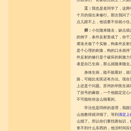
王：
我也是老同学了，这两
个月的假出来修行。那次我问了
点儿跟不上，他说要不你就小住
师：
小住随来随去，缺点就
的例子，条件反射形成了，你千
甫洛夫做了个实验，狗条件反射
是个心理的刺激，狗的口水就停
件反射的修行是个破坏的刺激力
者是自己生病，那么就随来随去
身体生病，能不能看好，就
路，可能比名医还有办法。现在
上还是个问题。苏州的华医生就
了挂号的麻烦，一个他能定定心
不可能给你这么细看的。
学法也是同样的道理，我跟
么他教得就详细了。等到
清定上
么细了。所以你们要找善知识，
拿不到什么东西的，他没时间应