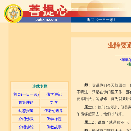
putixin.com
返回《一日一读》
业障要
──────
傅味
接
师：
听说你们今天就回去，
连载专栏
不听法，只是在佛门里工作，那
首页(一日一读)
佛学讲记
要靠听法，闻思修，首先就要听
政策理论
文 学
居士1：
他们也想听，但是
动态报道
佛教心理学
午能够赶回去，他们才能来。
介绍佛教
佛学禅定
居士2：
说白了就是放不下
介绍佛陀
佛教故事
师：
所以家里障碍太大，在