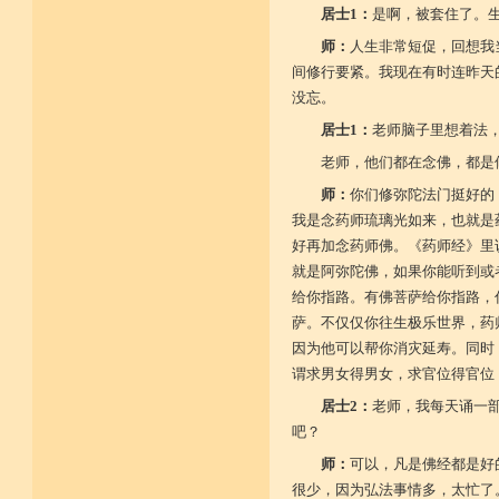
居士1：
是啊，被套住了。
师：
人生非常短促，回想我
间修行要紧。我现在有时连昨天
没忘。
居士1：
老师脑子里想着法
老师，他们都在念佛，都是
师：
你们修弥陀法门挺好的
我是念药师琉璃光如来，也就是
好再加念药师佛。《药师经》里
就是阿弥陀佛，如果你能听到或
给你指路。有佛菩萨给你指路，
萨。不仅仅你往生极乐世界，药
因为他可以帮你消灾延寿。同时
谓求男女得男女，求官位得官位
居士2：
老师，我每天诵一
吧？
师：
可以，凡是佛经都是好
很少，因为弘法事情多，太忙了