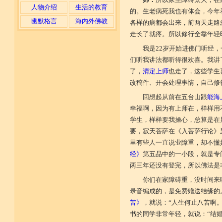
人物介绍
生活的教育
的。生老病死我也有体会，今年
幽默格言
海内外佛教
各样的病都会出来，前两天走路
走长了就疼。所以修行全靠年轻
我是22岁开始进佛门听经
们听我讲法都听得很欢喜。我讲
了，
清定上师
也走了，这些学生
改稿件、开会处理事情，自己修
回想起从前在五台山跟
能海
幸福啊，因为有上师在，样样用
学生，样样要我操心，总算是在
要，寂天菩萨在《入菩萨行论》
里有些人一直说业障重，却不懂
经》
第五品中的一小段，就是专
两三年还没有登完，所以佛法是
你们在家障碍重，没时间来
录音编成的，是免费赠送结缘的
苦》
，就说：“人生何止八苦啊
书的同学非常年轻，就说：“结