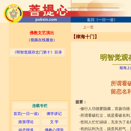
putixin.com
返回《一日一读》
上一页
佛教文艺演出
【律海十门】
（视频在线播放）
《明智觉观存念门第十》目录
明智觉观存
─────
能海上
所谓看
留恋名
提要：
连载专栏
·
修行人功德要隐藏，宣扬功德
首页(一日一读)
佛学讲记
·
所谓看破红尘，就是看破名利
政策理论
文 学
·
世间人忙忙碌碌，无非为了名
·
有的以利为主，搞歪风邪气，
动态报道
佛教心理学