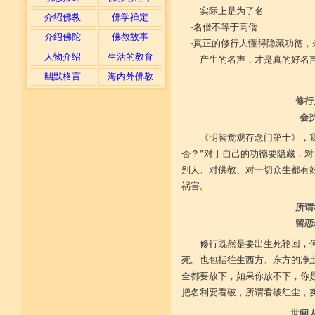
实际上是为了名
介绍佛教
佛学禅定
·
名僧不等于高僧
介绍佛陀
佛教故事
·
真正的修行人懂得隐藏功德，
人物介绍
生活的教育
产生的名声，才是真的好名
幽默格言
海内外佛教
修行
会
《明智觉观存念门第十》，
否？”对于自己的功德要隐藏，
别人、对佛教、对一切众生都有
祸害。
所谓
留恋
修行既然是要出生死轮回，
死。也包括往生西方、东方的净
全都要放下，如果你放不下，你
把名利要看破，所谓看破红尘，
世间