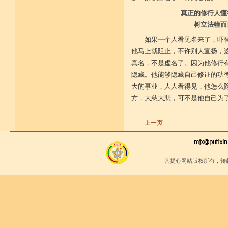
十八、于僧伽成为不恭敬否？
十九、于戒等学处正真受习，成为
真正的修行人懂
不恭敬否？
树立法幢而
二十、于戒律仪有毁犯否？
二十一、于诸根能作护持否？
如果一个人看见名来了，吓
二十二、不作放逸好爱女人之事
否？
他马上就阻止，不许别人宣扬，
二十三、与亲属及异姓之亲属、结
真名，不是虚名了。因为他修行
党厚密、与大臣等为友，
隐藏。他能够隐藏自己修证的功
能作远离之成就否？
二十四、若观察多人于我不作厌贱
大的事业，人人看得见，他怎么
否？
方，大慈大悲，可不是他自己为
二十五、我所作为成为不法之行为
否？
二十六、成为执持非分不如法否？
上一页
二十七、成为完全抛弃正法者否？
二十八、成为完全抛弃惭愧者否？
二十九、成为善巧有智人等悉不与
共、而不思方便询问于人
否？
菩提心网站版权所有，转
三十、应自思想成为放逸败坏之习
气现行否？
三十一、若如来金口所说一切经
教，有不依教住否？
三十二、于超涅槃事业，成为属于
悬远之见者否？
三十三、成为颠狂作事，而且积累
败坏，身体死后，苦行恶