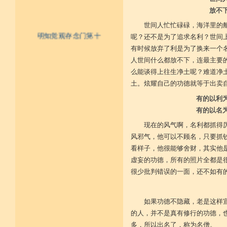
放不
世间人忙忙碌碌，海洋里的
明知觉观存念门第十
呢？还不是为了追求名利？世间
有时候放弃了利是为了换来一个
一、不为寿命财物扰乱否？
二、内怀一切能作宽大否？
人世间什么都放不下，连最主要
三、于斗争生起及无义之事，能先
么能谈得上往生净土呢？难道净
见否？
四、一切作为众务，不以好名彰显
土。炫耀自己的功德就等于出卖
发动否？
有的以利
五、作事具妙慧而小心谦谨否？
六、受用莫得，亦不希求后来能得
有的以名
成为某样之正念有否？
七、要知受用十分得有，多成扰乱
现在的风气啊，名利都抓得
或至衰残充量之诤讼，时时知
风邪气，他可以不顾名，只要抓
觉否？
八、不隐藏他成就之能力否？
看样子，他很能够舍财，其实他
九、于其受用节俭最低否？
虚妄的功德，所有的照片全都是
十、有大势力能作谦小之成就否？
很少批判错误的一面，还不如有
十一、成为不识父者否？
十二、成为不识母者否？
十三、成为不识沙门者否？
十四、成为不识贤善士夫者否？
如果功德不隐藏，老是这样
十五、成为不敬奉尊长否？
十六、于佛作不恭敬否？
的人，并不是真有修行的功德，
十七、于法成为不恭敬否？
多，所以出名了，称为名僧。