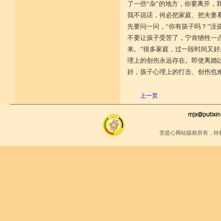
十八、于僧伽成为不恭敬否？
了一些“杂”的地方，你要离开，
十九、于戒等学处正真受习，成为
我不说话，何必把家庭、把夫妻
不恭敬否？
二十、于戒律仪有毁犯否？
先要问一问，“你有孩子吗？”没
二十一、于诸根能作护持否？
不要让孩子受苦了，宁肯牺牲一
二十二、不作放逸好爱女人之事
否？
来。”很多家庭，过一段时间又
二十三、与亲属及异姓之亲属、结
理上的创伤永远存在。即使离婚
党厚密、与大臣等为友，
好，孩子心理上的打击、创伤也
能作远离之成就否？
二十四、若观察多人于我不作厌贱
否？
上一页
二十五、我所作为成为不法之行为
否？
二十六、成为执持非分不如法否？
二十七、成为完全抛弃正法者否？
二十八、成为完全抛弃惭愧者否？
菩提心网站版权所有，转
二十九、成为善巧有智人等悉不与
共、而不思方便询问于人
否？
三十、应自思想成为放逸败坏之习
气现行否？
三十一、若如来金口所说一切经
教，有不依教住否？
三十二、于超涅槃事业，成为属于
悬远之见者否？
三十三、成为颠狂作事，而且积累
败坏，身体死后，苦行恶