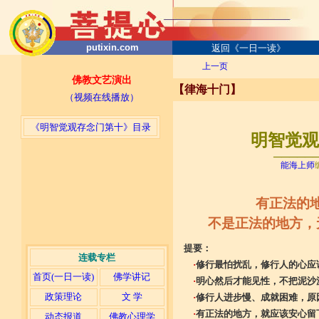
putixin.com
返回《一日一读》
上一页
佛教文艺演出
【律海十门】
（视频在线播放）
《明智觉观存念门第十》目录
明智觉观存
─────
能海上师
有正法的
不是正法的地方，
提要：
连载专栏
·
修行最怕扰乱，修行人的心应
首页(一日一读)
佛学讲记
·
明心然后才能见性，不把泥沙
政策理论
文 学
·
修行人进步慢、成就困难，原
·
有正法的地方，就应该安心留
动态报道
佛教心理学