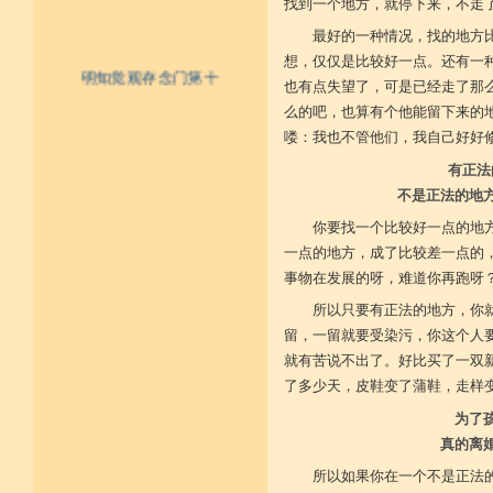
找到一个地方，就停下来，不走
最好的一种情况，找的地方
想，仅仅是比较好一点。还有一
明知觉观存念门第十
也有点失望了，可是已经走了那
一、不为寿命财物扰乱否？
么的吧，也算有个他能留下来的
二、内怀一切能作宽大否？
喽：我也不管他们，我自己好好
三、于斗争生起及无义之事，能先
见否？
有正法
四、一切作为众务，不以好名彰显
不是正法的地
发动否？
五、作事具妙慧而小心谦谨否？
你要找一个比较好一点的地
六、受用莫得，亦不希求后来能得
成为某样之正念有否？
一点的地方，成了比较差一点的
七、要知受用十分得有，多成扰乱
事物在发展的呀，难道你再跑呀
或至衰残充量之诤讼，时时知
觉否？
所以只要有正法的地方，你
八、不隐藏他成就之能力否？
留，一留就要受染污，你这个人
九、于其受用节俭最低否？
十、有大势力能作谦小之成就否？
就有苦说不出了。好比买了一双
十一、成为不识父者否？
了多少天，皮鞋变了蒲鞋，走样
十二、成为不识母者否？
十三、成为不识沙门者否？
为了
十四、成为不识贤善士夫者否？
十五、成为不敬奉尊长否？
真的离
十六、于佛作不恭敬否？
所以如果你在一个不是正法
十七、于法成为不恭敬否？