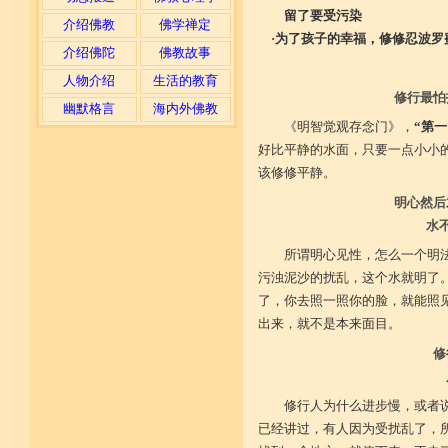
留了要受污染
介绍佛教
佛学禅定
·
为了孩子的幸福，修修忍波罗
介绍佛陀
佛教故事
人物介绍
生活的教育
修行最怕
幽默格言
海内外佛教
《明智觉观存念门》，
“第
好比平静的水面，只要一点小小
该修修平静。
明心然后
水
所谓明心见性，怎么一个明
污浊泥沙的扰乱，这个水就明了
了，你去照一照你的脸，就能照
出来，就不是本来面目。
修
修行人为什么进步慢，或者
已经讲过，有人因为受扰乱了，