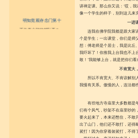
讲禅定课。那么你又说：‘哎，我
像一个学生的样子，别到这儿来
明知觉观存念门第十
一进
一、不为寿命财物扰乱否？
连我在佛学院我都是跟大家
二、内怀一切能作宽大否？
个是学生；一出课堂，你们是师
三、于斗争生起及无义之事，能先
见否？
想：傅老师是个居士，我是比丘
四、一切作为众务，不以好名彰显
我吓坏了！你推我上台我也不上
发动否？
五、作事具妙慧而小心谦谨否？
敢！’我能够上台，就是把你们看
六、受用莫得，亦不希求后来能得
不肯宽大
成为某样之正念有否？
七、要知受用十分得有，多成扰乱
所以不肯宽大、不肯谅解别
或至衰残充量之诤讼，时时知
觉否？
我慢有关系。傲慢的人，连法都
八、不隐藏他成就之能力否？
九、于其受用节俭最低否？
十、有大势力能作谦小之成就否？
有些地方寺庙里大多数都是
十一、成为不识父者否？
十二、成为不识母者否？
们有个风气，吵架不在庙里吵的
十三、成为不识沙门者否？
要火起来了，本来还憋住，不敢开
十四、成为不识贤善士夫者否？
十五、成为不敬奉尊长否？
出了山门，他们还不敢打，还得
十六、于佛作不恭敬否？
裟打！因为你穿着袈裟打，不得
十七、于法成为不恭敬否？
十八、于僧伽成为不恭敬否？