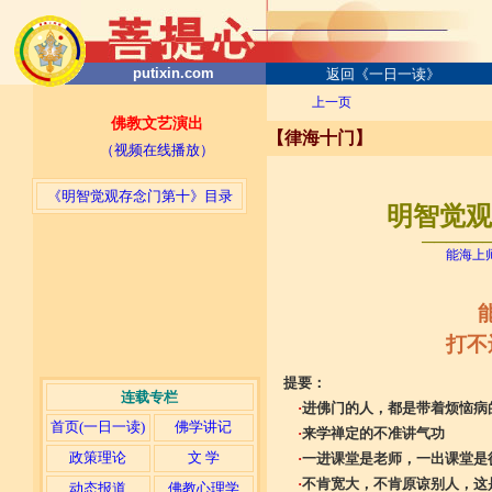
putixin.com
返回《一日一读》
上一页
佛教文艺演出
【律海十门】
（视频在线播放）
《明智觉观存念门第十》目录
明智觉观存
─────
能海上
打不
提要：
连载专栏
·
进佛门的人，都是带着烦恼病
首页(一日一读)
佛学讲记
·
来学禅定的不准讲气功
政策理论
文 学
·
一进课堂是老师，一出课堂是
·
不肯宽大，不肯原谅别人，这
动态报道
佛教心理学