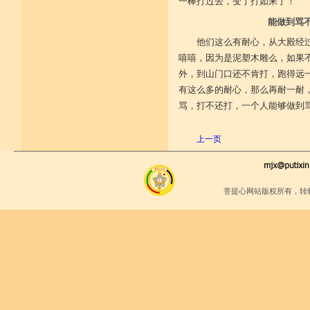
一棒打过去，变了打如来了！
十九、于戒等学处正真受习，成为
能做到骂
不恭敬否？
二十、于戒律仪有毁犯否？
他们这么有耐心，从大殿经
二十一、于诸根能作护持否？
二十二、不作放逸好爱女人之事
嘻嘻，因为是泥塑木雕么，如果
否？
外，到山门口还不肯打，跑得远
二十三、与亲属及异姓之亲属、结
党厚密、与大臣等为友，
有这么多的耐心，那么再耐一耐
能作远离之成就否？
骂，打不还打，一个人能够做到
二十四、若观察多人于我不作厌贱
否？
二十五、我所作为成为不法之行为
上一页
否？
二十六、成为执持非分不如法否？
二十七、成为完全抛弃正法者否？
二十八、成为完全抛弃惭愧者否？
二十九、成为善巧有智人等悉不与
菩提心网站版权所有，转
共、而不思方便询问于人
否？
三十、应自思想成为放逸败坏之习
气现行否？
三十一、若如来金口所说一切经
教，有不依教住否？
三十二、于超涅槃事业，成为属于
悬远之见者否？
三十三、成为颠狂作事，而且积累
败坏，身体死后，苦行恶
道、邪倒堕落、地狱有