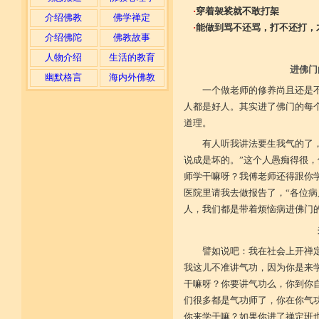
·
穿着袈裟就不敢打架
介绍佛教
佛学禅定
·
能做到骂不还骂，打不还打，
介绍佛陀
佛教故事
人物介绍
生活的教育
进佛门
幽默格言
海内外佛教
一个做老师的修养尚且还是
人都是好人。其实进了佛门的每
道理。
有人听我讲法要生我气的了
说成是坏的。”这个人愚痴得很
师学干嘛呀？我傅老师还得跟你
医院里请我去做报告了，“各位病
人，我们都是带着烦恼病进佛门
譬如说吧：我在社会上开禅
我这儿不准讲气功，因为你是来
干嘛呀？你要讲气功么，你到你
们很多都是气功师了，你在你气
你来学干嘛？如果你进了禅定班