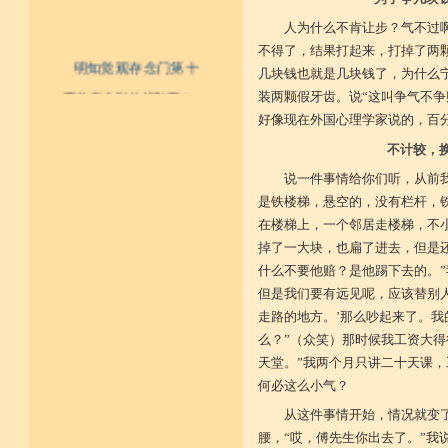
人为什么不肯让步？气不过
不得了，结果打起来，打掉了两
明知觉观存念门第十
几块钱也就是几块钱了，为什么
一、不为寿命财物扰乱否？
装两颗假牙齿。说“这叫争气不争
二、内怀一切能作宽大否？
好像现在外国心理学家说的，百
三、于斗争生起及无义之事，能先
见否？
不计较，
四、一切作为众务，不以好名彰显
发动否？
说一件事情给你们听，从前
五、作事具妙慧而小心谦谨否？
是铁楼梯，悬空的，没有栏杆，
六、受用莫得，亦不希求后来能得
成为某样之正念有否？
在楼梯上，一个邻居走楼梯，不小
七、要知受用十分得有，多成扰乱
掉了一大块，也扁了进去，但是还
或至衰残充量之诤讼，时时知
什么不要他赔？是他踢下去的。”
觉否？
八、不隐藏他成就之能力否？
但是我们要有远见呢，应该替别
九、于其受用节俭最低否？
走路的地方。’那么吵起来了。
十、有大势力能作谦小之成就否？
十一、成为不识父者否？
么？”（众笑）那时候我工资大得
十二、成为不识母者否？
天堂。”我两个月只讲二十天课
十三、成为不识沙门者否？
十四、成为不识贤善士夫者否？
何必这么小气？
十五、成为不敬奉尊长否？
从这件事情开始，情况就变
十六、于佛作不恭敬否？
十七、于法成为不恭敬否？
腰，“哎，傅先生你出去了。”我说