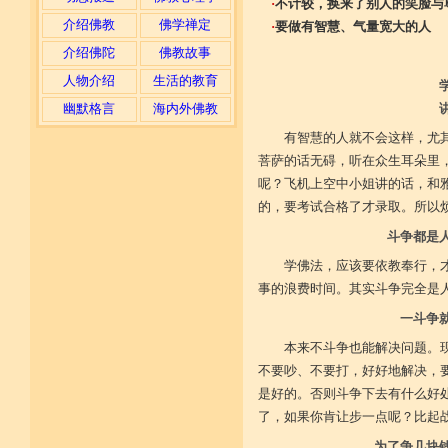
·
不计较，换来了别人的笑脸与
介绍佛教
佛学禅定
·
要做有智慧、气量宽大的人
介绍佛陀
佛教故事
人物介绍
生活的教育
幽默格言
海内外佛教
有智慧的人就不会这样，尤
菩萨的话无碍，听在众生耳朵里
呢？飞机上空中小姐讲的话，和
的，要考试合格了才录取。所以
斗争都是
学佛法，应该要依教奉行，
事的浪费时间。其实斗争完全是人
一斗争
本来不斗争也能解决问题。
不要吵、不要打，好好地解决，
是好的。否则斗争下去有什么好
了，如果你肯让步一点呢？比起
为了争几块