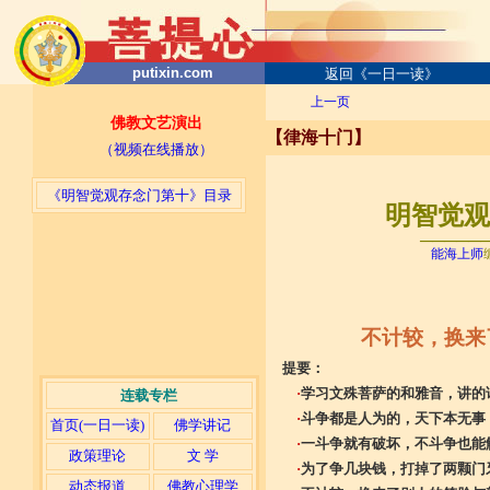
putixin.com
返回《一日一读》
上一页
佛教文艺演出
【律海十门】
（视频在线播放）
《明智觉观存念门第十》目录
明智觉观存
─────
能海上师
不计较，换来
提要：
·
学习文殊菩萨的和雅音，讲的
连载专栏
·
斗争都是人为的，天下本无事
首页(一日一读)
佛学讲记
·
一斗争就有破坏，不斗争也能
政策理论
文 学
·
为了争几块钱，打掉了两颗门
动态报道
佛教心理学