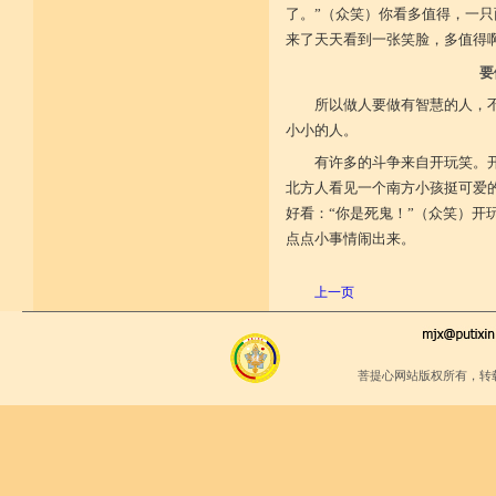
十八、于僧伽成为不恭敬否？
了。”（众笑）你看多值得，一
十九、于戒等学处正真受习，成为
不恭敬否？
来了天天看到一张笑脸，多值得
二十、于戒律仪有毁犯否？
二十一、于诸根能作护持否？
要
二十二、不作放逸好爱女人之事
所以做人要做有智慧的人，
否？
二十三、与亲属及异姓之亲属、结
小小的人。
党厚密、与大臣等为友，
能作远离之成就否？
有许多的斗争来自开玩笑。
二十四、若观察多人于我不作厌贱
北方人看见一个南方小孩挺可爱的
否？
二十五、我所作为成为不法之行为
好看：“你是死鬼！”（众笑）开
否？
点点小事情闹出来。
二十六、成为执持非分不如法否？
二十七、成为完全抛弃正法者否？
二十八、成为完全抛弃惭愧者否？
上一页
二十九、成为善巧有智人等悉不与
共、而不思方便询问于人
否？
三十、应自思想成为放逸败坏之习
气现行否？
菩提心网站版权所有，转
三十一、若如来金口所说一切经
教，有不依教住否？
三十二、于超涅槃事业，成为属于
悬远之见者否？
三十三、成为颠狂作事，而且积累
败坏，身体死后，苦行恶