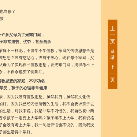
也白修了
救
上
今许多父母为了光耀门庭，
一
页
子非常痛苦、忧郁，甚至自杀
家庭不一样吧，不管学不学儒教，家庭的传统思想全是
目
录
统思想？没有慈悲心，没有平等心。现在每个家庭，父
父母为了实现自己儒教思想，要光耀门庭，搞得考不上
下
杀，不自杀也变了忧郁症。
一
页
儒教思想的家庭，不求功名，
享受，孩子的心理非常健康
康，因为我没有儒教思想。虽然我穷，虽然我文化低，
的好。因为我已经习惯清苦的生活，我不会要求孩子去
的生活，对我来说，我是非常不习惯的。我自己初中两
要求孩子一定要上大学吗？孩子考不上大学，我有资格
子全没有考上大学，我一句批评话也不说的，因为我没
子都生活得非常好。