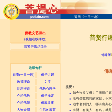
putixin.com
返回《一日一读》
佛教文艺演出
普贤行愿
（视频在线播放）
普贤行愿品目录
─
傅味琴
连载专栏
佛
首页(一日一读)
佛学讲记
政策理论
文 学
提要：
动态报道
佛教心理学
如今许多父母为了光耀门庭
■
介绍佛教
佛学禅定
没有儒教思想的家庭，不求
■
介绍佛陀
佛教故事
追求名利的人，哪有出离心
■
人物介绍
生活的教育
有财、有美人、有名，就是
■