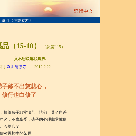
繁體中文
返回《连载专栏》
品（15-10）
（总第115）
─入不思议解脱境界
讲于
汉川清凉寺
2010.2.22
弟子修不出慈悲心，
修行也白修了
，搞得孩子非常痛苦、忧郁，甚至自杀
功名，不贪享受，孩子的心理非常健康
、菩提心？
儒教思想中的荣耀