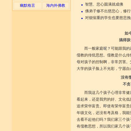
智慧、悲心圆满就成佛
幽默格言
海内外佛教
■
佛弟子修不出慈悲心，修行
■
对烦恼重的学生也要慈悲挽
■
如
搞得孩
而一般家庭呢？可能跟我的
儒教的传统思想。儒教是什么传
母对孩子的控制啊，非常厉害。
大学的孩子脸上不光彩，宁愿自
没有
不贪
而我这几个孩子心理非常健
看起来，还是我穷的好、文化低
追求荣华富贵。即使有荣华富贵
年级文化，还没有考及格，我能
去看不起他们吗？我们家三个孩
有儒教思想，所以我们家几个孩