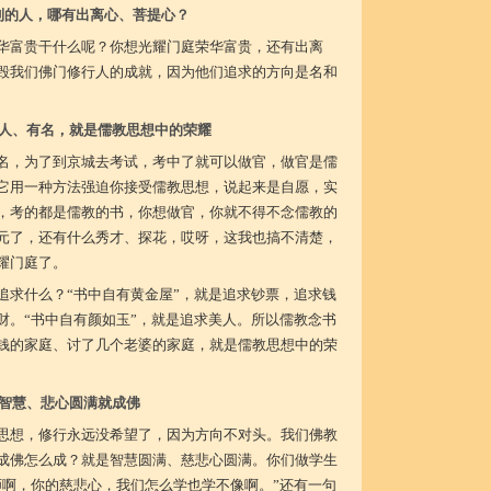
利的人，哪有出离心、菩提心？
华富贵干什么呢？你想光耀门庭荣华富贵，还有出离
毁我们佛门修行人的成就，因为他们追求的方向是名和
人、有名，就是儒教思想中的荣耀
名，为了到京城去考试，考中了就可以做官，做官是儒
它用一种方法强迫你接受儒教思想，说起来是自愿，实
，考的都是儒教的书，你想做官，你就不得不念儒教的
元了，还有什么秀才、探花，哎呀，这我也搞不清楚，
耀门庭了。
追求什么？“书中自有黄金屋”，就是追求钞票，追求钱
财。“书中自有颜如玉”，就是追求美人。所以儒教念书
钱的家庭、讨了几个老婆的家庭，就是儒教思想中的荣
智慧、悲心圆满就成佛
思想，修行永远没希望了，因为方向不对头。我们佛教
成佛怎么成？就是智慧圆满、慈悲心圆满。你们做学生
师啊，你的慈悲心，我们怎么学也学不像啊。”还有一句