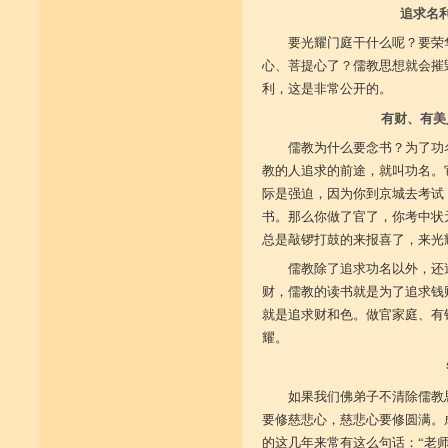
追求名
要光耀门庭干什么呢？要荣
心、菩提心了？儒教思想就会摧
利，这是非常公开的。
有财、有美
儒教为什么要念书？为了功
教的人追求的前途，就叫功名。
际是强迫，因为你到京城去考试
书。那么你做了官了，你考中状
总是敲锣打鼓的来报喜了，来光
儒教除了追求功名以外，还
财，儒教的读书就是为了追求钱
就是追求财和色。做官家庭、有
耀。
如果我们佛弟子不清除儒教
要修慈悲心，慈悲心要修圆满。
的这几年来常有这么句话：“老