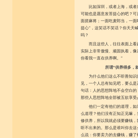
比如深圳，或者上海，或者
可能也是愿意发菩提心的吧？可
面搓麻将；一面吃麦郎当，一面
提心”，这笑话不笑话？你天天
吗？
而且这些人，往往表面上看
实际上非常傲慢、顽固执着，像
你看我一直在供养啊。”
所谓“供养得多，
为什么他们这么不听善知识
见，一个人总有知见吧，要么是
句话：人的思想阵地不会空白的
那些人思想阵地全部被五欲享受
他们一定有他们的道理，如
么道理？他们没有正知正见嘛，
修供养，所以我就必须要赚钱，
听不出来的。那么是谁叫你去这
么说：你要卖力的去赚钱，赚了