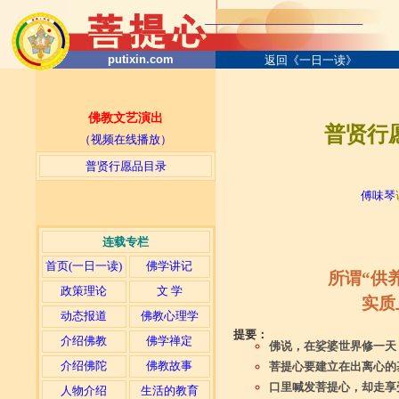
putixin.com
返回《一日一读》
佛教文艺演出
普贤行愿
（视频在线播放）
普贤行愿品目录
─
傅味琴
连载专栏
首页(一日一读)
佛学讲记
所谓“供
政策理论
文 学
实质
动态报道
佛教心理学
提要：
介绍佛教
佛学禅定
佛说，在娑婆世界修一天
介绍佛陀
佛教故事
菩提心要建立在出离心的
口里喊发菩提心，却走享
人物介绍
生活的教育