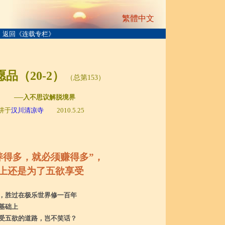
繁體中文
返回《连载专栏》
品（20-2）
（总第153）
─入不思议解脱境界
讲于
汉川清凉寺
2010.5.25
养得多，就必须赚得多”，
上还是为了五欲享受
，胜过在极乐世界修一百年
基础上
受五欲的道路，岂不笑话？