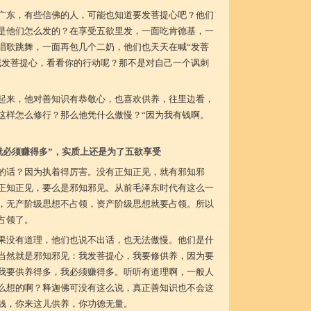
广东，有些信佛的人，可能也知道要发菩提心吧？他们
是他们怎么发的？在享受五欲里发，一面吃肯德基，一
唱歌跳舞，一面再包几个二奶，他们也天天在喊“发菩
喊发菩提心，看看你的行动呢？那不是对自己一个讽刺
起来，他对善知识有恭敬心，也喜欢供养，往里边看，
这样怎么修行？那么他凭什么傲慢？“因为我有钱啊。
就必须赚得多”，实质上还是为了五欲享受
的话？因为执着得厉害。没有正知正见，就有邪知邪
正知正见，要么是邪知邪见。从前毛泽东时代有这么一
，无产阶级思想不占领，资产阶级思想就要占领。所以
占领了。
果没有道理，他们也说不出话，也无法傲慢。他们是什
当然就是邪知邪见：我发菩提心，我要修供养，因为要
我要供养得多，我必须赚得多。听听有道理啊，一般人
么想的啊？释迦佛可没有这么说，真正善知识也不会这
钱，你来这儿供养，你功德无量。