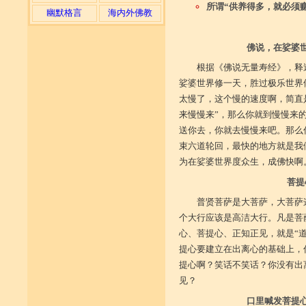
所谓“供养得多，就必须
幽默格言
海内外佛教
佛说，在娑婆
根据《佛说无量寿经》，释
娑婆世界修一天，胜过极乐世界
太慢了，这个慢的速度啊，简直
来慢慢来”，那么你就到慢慢来
送你去，你就去慢慢来吧。那么
束六道轮回，最快的地方就是我
为在娑婆世界度众生，成佛快啊
菩提
普贤菩萨是大菩萨，大菩萨
个大行应该是高洁大行。凡是菩
心、菩提心、正知正见，就是“
提心要建立在出离心的基础上，
提心啊？笑话不笑话？你没有出
见？
口里喊发菩提