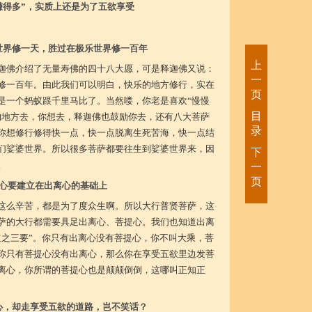
赚得多”，实质上还是为了五欲享受
世界修一天，胜过在极乐世界修一百年
上
迦佛介绍了无量寿佛的四十八大愿，可是释迦佛又说：
一
修一百年。由此我们可以明白，快乐的地方修行，实在
页
是一个蚂蚁跟千里马比了。当然喽，你老是喜欢“慢慢
目
的地方去，你想去，释迦佛也鼓励你去，还有八大菩萨
录
你想修行修得快一点，快一点脱离生死苦海，快一点结
们娑婆世界。所以很多菩萨都要往生到娑婆世界来，因
下
。
一
页
心要建立在出离心的基础上
这么辛苦，都是为了度众生啊。所以大行普贤菩萨，这
萨的大行都需要具足出离心、菩提心。我们也知道出离
道之三要”。你只有出离心没有菩提心，你不叫大乘，菩
你只有菩提心没有出离心，那么你在享受五欲里边发菩
离心，你所谓的菩提心也是颠颠倒倒，这哪叫正知正
心，却走享受五欲的道路，岂不笑话？