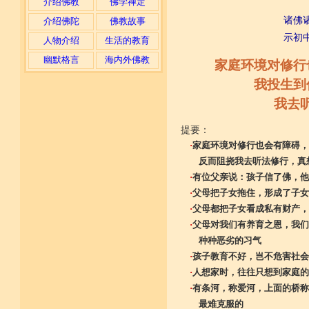
介绍佛教
佛学禅定
诸佛
介绍佛陀
佛教故事
示初
人物介绍
生活的教育
幽默格言
海内外佛教
家庭环境对修行
我投生到
我去
提要：
·
家庭环境对修行也会有障碍，
反而阻挠我去听法修行，真
·
有位父亲说：孩子信了佛，他
·
父母把子女拖住，形成了子女
·
父母都把子女看成私有财产，
·
父母对我们有养育之恩，我们
种种恶劣的习气
·
孩子教育不好，岂不危害社会
·
人想家时，往往只想到家庭的
·
有条河，称爱河，上面的桥称
最难克服的