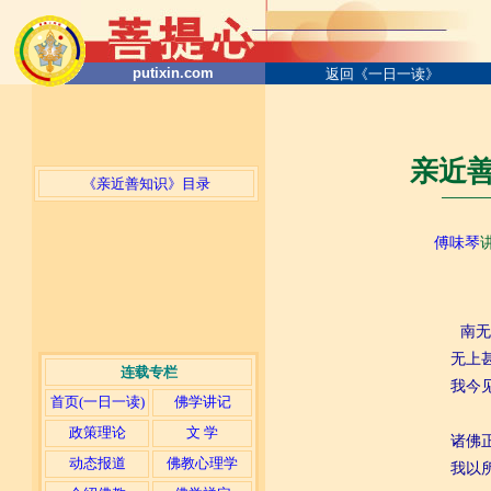
putixin.com
返回《一日一读》
亲近善
《亲近善知识》目录
─────
傅味琴
南无
无上
连载专栏
我今
首页(一日一读)
佛学讲记
政策理论
文 学
诸佛
动态报道
佛教心理学
我以