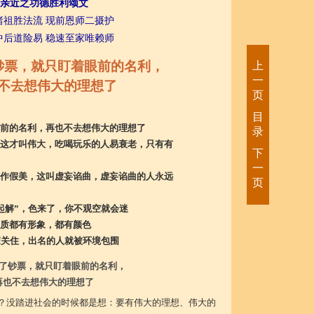
亲近之功德胜利颂文
诸祖胜法流 现前恩师二摄护
中后道险易 稳速至家唯赖师
钞票，就只盯着眼前的名利，
上
一
不去想伟大的理想了
页
目
前的名利，再也不去想伟大的理想了
录
这才叫伟大，吃喝玩乐的人易衰老，只有有
下
一
作假美，这叫虚妄谄曲，虚妄谄曲的人永远
页
起解”，色来了，你不观空就会迷
质都有形象，都有颜色
笼关住，出名的人就被环境包围
了钞票，就只盯着眼前的名利，
再也不去想伟大的理想了
？没踏进社会的时候都是想：要有伟大的理想、伟大的