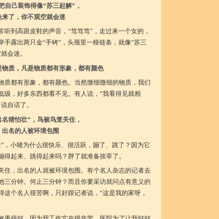
把自己装饰得像“苏三起解”，
色来了，你不观空就会迷
常听到高跟皮鞋的声音，“笃笃笃”，走过来一个女的，
举手露出两只金“手铐”，头颈里一根链条，就像“苏三
空就会迷。
是物质，凡是物质都有形象，都有颜色
物质都有形象，都有颜色。当然微细微细的物质，我们
低级，好多东西都看不见。有人说，“我看得见就相
自说自话了。
出名猪怕壮”，鸟被鸟笼关住，
出名的人被环境包围
壮”，小猪为什么很快乐、很活跃，蹦了、跳了？因为它
蹦得起来、跳得起来吗？胖了就准备挨宰了。
关住，出名的人就被环境包围。有个名人杂志的记者去
他三分钟。何止三分钟？而且你要采访就问点有意义的
得这个名人很苦啊，只好跟记者说，“这是我的家呀，
效果很好。因为我工作实在很辛苦，医院为了让我好好