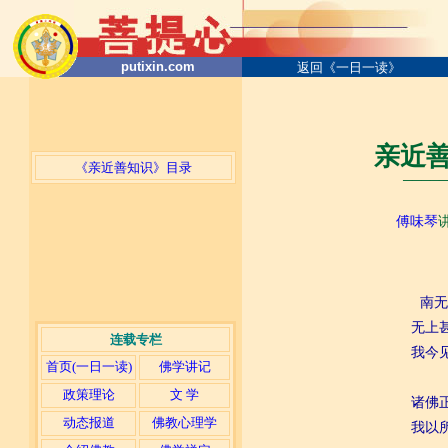
putixin.com
返回《一日一读》
亲近善
《亲近善知识》目录
─────
傅味琴
南无
无上
连载专栏
我今
首页(一日一读)
佛学讲记
政策理论
文 学
诸佛
动态报道
佛教心理学
我以