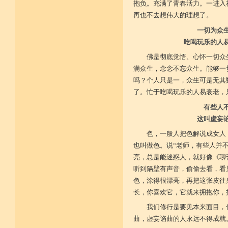
抱负。充满了青春活力。一进入
再也不去想伟大的理想了。
一切为众
吃喝玩乐的人
佛是彻底觉悟、心怀一切众
满众生，念念不忘众生。能够一
吗？个人只是一，众生可是无其
了。忙于吃喝玩乐的人易衰老，
有些人
这叫虚妄
色，一般人把色解说成女人
也叫做色。说“老师，有些人并
亮，总是能迷惑人，就好像《聊
听到隔壁有声音，偷偷去看，看
色，涂得很漂亮，再把这张皮往
长，你喜欢它，它就来拥抱你，
我们修行是要见本来面目，
曲，虚妄谄曲的人永远不得成就