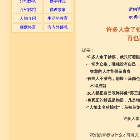
介绍佛教
佛学禅定
诸佛
介绍佛陀
佛教故事
示初
人物介绍
生活的教育
幽默格言
海内外佛教
许多人拿了
再也
提要：
·
许多人拿了钞票，就只盯着眼
·
一切为众生，唯独没有自己，
智慧的人才能保留青春
·
有些人不漂亮，朝脸上涂颜色
不得成就
·
女人都把自己装饰得像“苏三
·
色真正的解说是物质，凡是物
·
“人怕出名猪怕壮”，鸟被鸟
许多人拿
我们的青春做什么才有意义