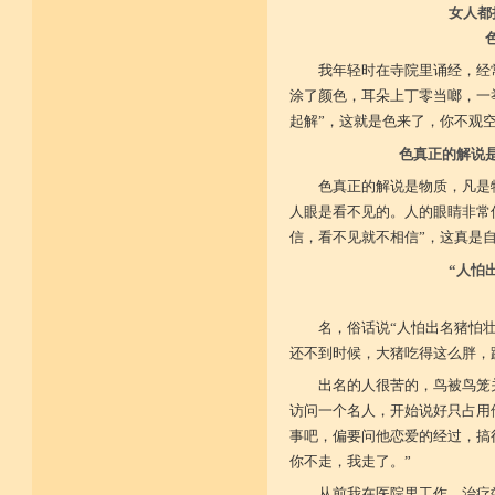
女人都
我年轻时在寺院里诵经，经
涂了颜色，耳朵上丁零当啷，一
起解”，这就是色来了，你不观
色真正的解说
色真正的解说是物质，凡是
人眼是看不见的。人的眼睛非常
信，看不见就不相信”，这真是
“人怕
名，俗话说“人怕出名猪怕
还不到时候，大猪吃得这么胖，
出名的人很苦的，鸟被鸟笼
访问一个名人，开始说好只占用
事吧，偏要问他恋爱的经过，搞
你不走，我走了。”
从前我在医院里工作，治疗