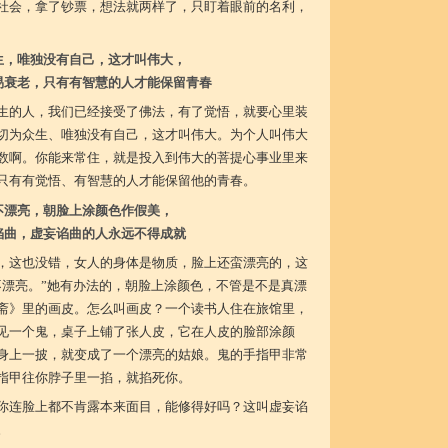
社会，拿了钞票，想法就两样了，只盯着眼前的名利，
生，唯独没有自己，这才叫伟大，
易衰老，只有有智慧的人才能保留青春
生的人，我们已经接受了佛法，有了觉悟，就要心里装
切为众生、唯独没有自己，这才叫伟大。为个人叫伟大
数啊。你能来常住，就是投入到伟大的菩提心事业里来
只有有觉悟、有智慧的人才能保留他的青春。
不漂亮，朝脸上涂颜色作假美，
谄曲，虚妄谄曲的人永远不得成就
，这也没错，女人的身体是物质，脸上还蛮漂亮的，这
不漂亮。”她有办法的，朝脸上涂颜色，不管是不是真漂
斋》里的画皮。怎么叫画皮？一个读书人住在旅馆里，
见一个鬼，桌子上铺了张人皮，它在人皮的脸部涂颜
身上一披，就变成了一个漂亮的姑娘。鬼的手指甲非常
指甲往你脖子里一掐，就掐死你。
你连脸上都不肯露本来面目，能修得好吗？这叫虚妄谄
。