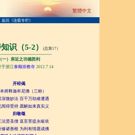
繁體中文
返回《连载专栏》
知识（5-2）
(总第17）
───────────────────
（一）亲近之功德胜利
讲于浙江
泰顺崇教寺
2012.7.14
开经偈
本师释迦牟尼佛（三称）
甚深微妙法 百千万劫难遭遇
见闻得受持 愿解如来真实义
归敬颂
正法贤圣僧 直至菩提永皈依
所修诸善根 为利有情愿成佛