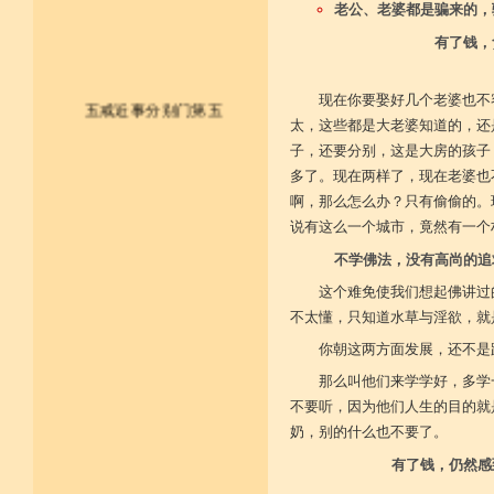
老公、老婆都是骗来的，
有了钱，
现在你要娶好几个老婆也不
五戒近事分别门第五
太，这些都是大老婆知道的，还
子，还要分别，这是大房的孩子
皈依佛法僧 尽形持五戒
多了。现在两样了，现在老婆也
啊，那么怎么办？只有偷偷的。
不杀不盗取 不淫不妄说
说有这么一个城市，竟然有一个
不饮用诸酒 终身无违犯
不学佛法，没有高尚的追
并供养三宝 和尚阿阇梨
这个难免使我们想起佛讲过
不太懂，只知道水草与淫欲，就
一切如法教 奉行无违逆
你朝这两方面发展，还不是
于上中下座 三业常恭敬
那么叫他们来学学好，多学
不要听，因为他们人生的目的就
复方便勤求 坐禅及诵经
奶，别的什么也不要了。
乃至诸学问 劝助作福等
有了钱，仍然感
广开涅槃路 闭三恶道门