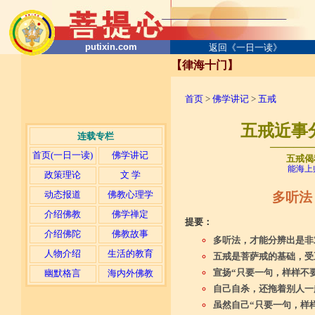
putixin.com
返回《一日一读》
【律海十门】
首页
>
佛学讲记
>
五戒
五戒近事
连载专栏
─────
首页(一日一读)
佛学讲记
五戒偈
能海上
政策理论
文 学
动态报道
佛教心理学
多听法
介绍佛教
佛学禅定
提要：
介绍佛陀
佛教故事
多听法，才能分辨出是非
人物介绍
生活的教育
五戒是菩萨戒的基础，受
宣扬“只要一句，样样不
幽默格言
海内外佛教
自己自杀，还拖着别人一
虽然自己“只要一句，样