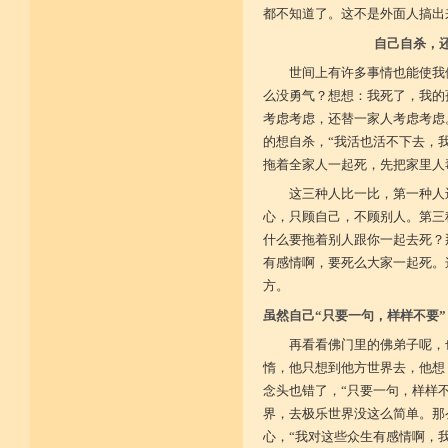
都不知道了。这不是外面人搞出
菩提戒之基 增长正业行
自己自杀，
从初地至十 菩提道果成
世间上有许多事情也能使我
么没勇气？想想：我死了，我的
考虑考虑，还替一家人考虑考虑
的想自杀，“我活也活不下去，
拖着全家人一起死，先把家里人
这三种人比一比，第一种人
心，只顾自己，不顾别人。第三
什么要拖着别人跟你一起去死？
有感情啊，要死么大家一起死。
方。
虽然自己“只要一句，样样不要
再看看佛门里的佛弟子呢，
惰，他只想到他方世界去，他想
念头也错了，“只要一句，样样
界，去极乐世界没这么简单。那
心，“我对这些众生有感情啊，