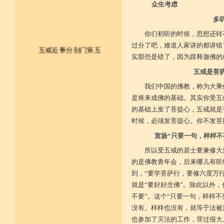
众生考虑
多
你们初听的时候，思想还转
过分了吧，难道人家讲的都讲错
五戒近事分别门第五
实那些是错了，因为跟释迦佛的
五戒是菩
皈依佛法僧 尽形持五戒
我们中国的佛教，称为大乘
不杀不盗取 不淫不妄说
是将来成佛的基础。其实你受五
的基础上发了菩提心，五戒就是
不饮用诸酒 终身无违犯
时候，必须发菩提心。你不发菩
并供养三宝 和尚阿阇梨
宣扬“只要一句，样样不
一切如法教 奉行无违逆
所以受五戒的居士要兼修大
的是佛教青年会，后来哪儿有听
于上中下座 三业常恭敬
到，“要学菩萨行，要修六度万
就是“要好好念佛”。除此以外
复方便勤求 坐禅及诵经
不要”。这个“只要一句，样样
乃至诸学问 劝助作福等
没有。样样也没有，就等于法被
也参加了灭法的工作，罪过很大
广开涅槃路 闭三恶道门