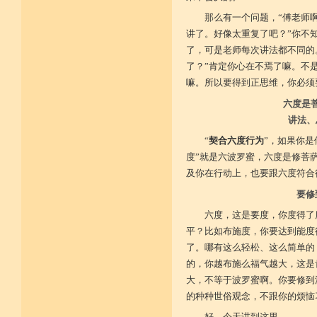
那么有一个问题，“傅老师
菩提戒之基 增长正业行
讲了。好像太重复了吧？”你不
了，可是老师每次讲法都不同的
从初地至十 菩提道果成
了？”肯定你心在不焉了嘛。不
嘛。所以要得到正思维，你必须
六度是
讲法、
“
契合六度行为
”，如果你
度”就是六波罗蜜，六度是修菩
及你在行动上，也要跟六度符合
要修
六度，这是要度，你度得了
平？比如布施度，你要达到能度
了。哪有这么轻松、这么简单的
的，你越布施么福气越大，这是
大，不等于波罗蜜啊。你要修到
的种种世俗观念，不跟你的烦恼
好，今天讲到这里。