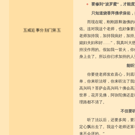
要修到“波罗蜜”，才能
只知道烧香拜佛求保佑，
而现在呢，刚刚跟释迦佛的
佑。连对我这个老师，也好像要
五戒近事分别门第五
老师加持我，加持我病好，加持
媳妇夫妇和好……”，我真叫大
皈依佛法僧 尽形持五戒
持没作用的。假如我一冒火，你
不杀不盗取 不淫不妄说
身上去了。所以你们求加持的人
能听
不饮用诸酒 终身无违犯
你要使老师发欢喜心，到底
并供养三宝 和尚阿阇梨
单，你来听法呀，你来听法了我
高兴吗？菩萨会高兴吗？佛会高
一切如法教 奉行无违逆
世界，花开见佛，阿弥陀佛还是
于上中下座 三业常恭敬
理路都不清了。
不但要
复方便勤求 坐禅及诵经
听了法以后，还要多闻，要
乃至诸学问 劝助作福等
定心飘出去了。我这个老师还算
来不会厌的。”
广开涅槃路 闭三恶道门