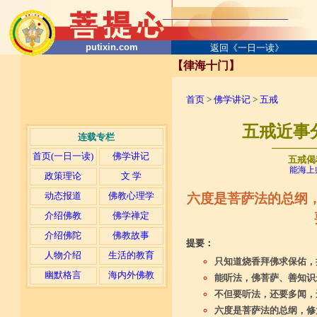
putixin.com
返回《一日一读》
【律海十门】
首页
>
佛学讲记
>
五戒
五戒近事
连载专栏
─────
首页(一日一读)
佛学讲记
五戒偈
能海上
政策理论
文 学
动态报道
佛教心理学
六度是菩萨法的总纲
介绍佛教
佛学禅定
介绍佛陀
佛教故事
提要：
人物介绍
生活的教育
只知道烧香拜佛求保佑，
幽默格言
海内外佛教
能听法，佛菩萨、善知识
不但要听法，还要多闻，
六度是菩萨法的总纲，修