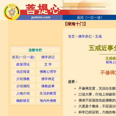
putixin.com
返回《一日一读》
【律海十门】
首页
>
佛学讲记
>
五戒
五戒近事
连载专栏
─────
首页(一日一读)
佛学讲记
五戒偈
能海上
政策理论
文 学
动态报道
佛教心理学
不修禅
介绍佛教
佛学禅定
提要：
介绍佛陀
佛教故事
不修禅定度，无法出生般
人物介绍
生活的教育
口说大乘，行动上却破坏
佛弟子应该担负起佛教的
幽默格言
海内外佛教
六度是个整体，不应该分
科学已经证明，六根的每