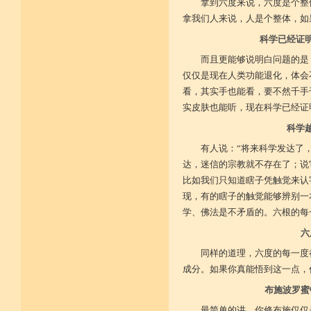
拿到六度来说，六度是个整
拿我们人来说，人是个整体，如
菩提戒之基 增长正业行
科学已经证
从初地至十 菩提道果成
而且更能够说明白问题的是
仅仅是现在人类功能退化，体会
看，其实手也能看，要不然千手
实皮肤也能听，现在科学已经证
科学
有人说：“将来科学发达了
达，迷信的宗教就不存在了；说
比如我们只知道瞎子凭触觉来认
现，有的瞎子的触觉能够辨别一
学、佛法是不矛盾的。六根的每
六
同样的道理，六度的每一度
成分。如果你真能悟到这一点，
布施波罗蜜
最简单的讲，你修布施仅仅