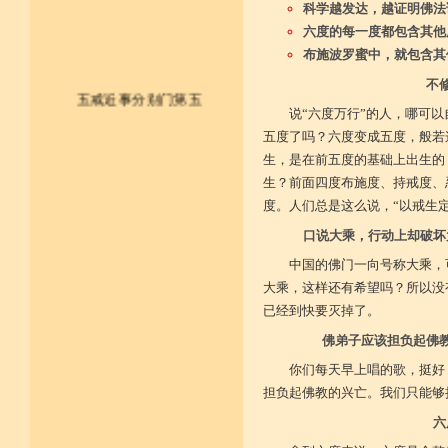
科学越发达，越证明佛法
六度的每一度都包含其他
布施波罗蜜中，就包含其
不
五戒近事分别门第五
说“六度万行”的人，哪可
五度了吗？六度变成五度，般若
皈依佛法僧 尽形持五戒
生，是在前五度的基础上出生的
生？前面四度布施度、持戒度、
不杀不盗取 不淫不妄说
度。人们总是这么说，“以戒生
不饮用诸酒 终身无违犯
口说大乘，行动上却破坏
并供养三宝 和尚阿阇梨
中国的佛门一向号称大乘，
大乘，这样还有希望吗？所以没
一切如法教 奉行无违逆
已经到快要灭掉了。
于上中下座 三业常恭敬
佛弟子应该担负起佛
你们每天早上唱的歌，挺好
复方便勤求 坐禅及诵经
担负起佛教的兴亡。我们只能够
乃至诸学问 劝助作福等
六
广开涅槃路 闭三恶道门