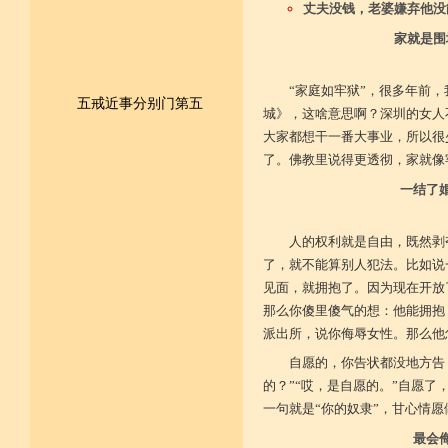
丈夫没钱，老婆嫌弃他没
家就是围
“家庭如牢狱”，很多年前
五戒近事分别门第五
城》，这啥意思啊？深圳的女人
大家都想干一番大事业，所以很
皈依佛法僧 尽形持五戒
了。佛教里说得更透彻，家就像
一结了
不杀不盗取 不淫不妄说
不饮用诸酒 终身无违犯
人的权利就是自由，既然剥
并供养三宝 和尚阿阇梨
了，就不能算别人犯法。比如说
见面，就拥抱了。因为现在开放
一切如法教 奉行无违逆
那么你傻里傻气的想：他能拥抱
派出所，说你侮辱女性。那么他
于上中下座 三业常恭敬
自愿的，你告状都没地方告
复方便勤求 坐禅及诵经
的？”“哎，是自愿的。”自愿
一句就是“你的奴隶”，甘心情
乃至诸学问 劝助作福等
最会