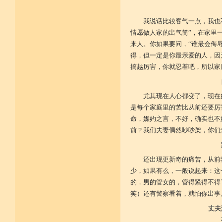
广开涅槃路 闭三恶道门
菩提戒之基 增长正业行
我说话比较客气一点，我也
情愿做人家的出气筒”，在家里
从初地至十 菩提道果成
来人。你如果要问，“谁最会侮
得，但一定是你最亲爱的人，因
搞越厉害，你就忍着吧，所以家
尤其现在人心都变了，现在
是每个家庭里的苦比从前还要厉
命，媒妁之言，不好，确实也不
前？我们夫妻偶然吵吵架，你们
还出现更新奇的痛苦，从前
少，如果有么，一般说起来：这
的，男的管女的，管得紧得不得
笑）还有警察看着，就怕你出事
丈夫