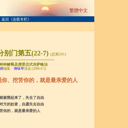
繁體中文
返回《连载专栏》
分别门第五(
22
-
7
)
(总第
201
)
──────────────────
种种解释及授受仪式布萨略法
师
编集
傅味琴
浅说 (2006.8.5)
视你、挖苦你的，就是最亲爱的人
就被围起来了，失去了自由
对方的奴隶，自愿失去自由
苦你的，就是最亲爱的人