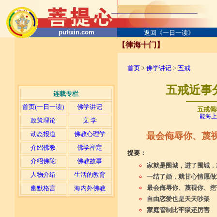
putixin.com
返回《一日一读》
【律海十门】
首页
>
佛学讲记
>
五戒
五戒近事
连载专栏
─────
首页(一日一读)
佛学讲记
五戒偈
能海上
政策理论
文 学
动态报道
佛教心理学
最会侮辱你、蔑
介绍佛教
佛学禅定
提要：
介绍佛陀
佛教故事
家就是围城，进了围城，
人物介绍
生活的教育
一结了婚，就甘心情愿做
最会侮辱你、蔑视你、挖
幽默格言
海内外佛教
自由恋爱也是天天吵架
家庭管制比牢狱还厉害