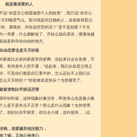
就是最亲爱的人
不说“你是甘心情愿做那个人的奴隶”，我只说“你甘心
一天到晚受气么。因为我是结过婚的人，这条路我是过
辱你、蔑视你、对你说挖苦的话？”是不是怨家？不见
为一亲爱，什么都解放了。开始么彼此原谅，慢慢地越
庭就是剥夺你自由的地方。
自由恋爱也是天天吵架
的家庭比从前的家庭苦得多啊。说起来社会在发展，可
害。有些老年人想不通，“说起来，我们从前是父母之
好。可是你们都是自己看中的，怎么还比不上我们从
怎么天天吵的？”吵架难道是快乐？当然痛苦了。
家庭管制比牢狱还厉害
我年轻时候，这种现象好像没有，即使有么也是极少极
个人是不是有点不正常？那么是什么现象？女的管男
了。就好比在牢狱里，你出去小便，这叫放风，（众
。
没钱，老婆嫌弃他没能力；
有了钱，又担心他变心