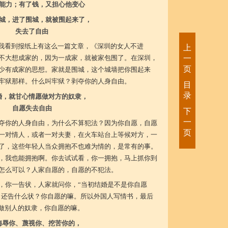
能力；有了钱，又担心他变心
城，进了围城，就被围起来了，
失去了自由
，我看到报纸上有这么一篇文章，《深圳的女人不进
上
不大想成家的，因为一成家，就被家包围了。在深圳，
一
页
少有成家的思想。家就是围城，这个城墙把你围起来
牢狱那样。什么叫牢狱？剥夺你的人身自由。
目
录
婚，就甘心情愿做对方的奴隶，
自愿失去自由
下
一
夺你的人身自由，为什么不算犯法？因为你自愿，自愿
页
一对情人，或者一对夫妻，在火车站台上等候对方，一
了，这些年轻人当众拥抱不也难为情的，是常有的事。
，我也能拥抱啊。你去试试看，你一拥抱，马上抓你到
怎么可以？人家自愿的，自愿的不犯法。
，你一告状，人家就问你，“当初结婚是不是你自愿
了，还告什么状？你自愿的嘛。所以外国人写情书，最后
愿做别人的奴隶，你自愿的嘛。
侮辱你、蔑视你、挖苦你的，