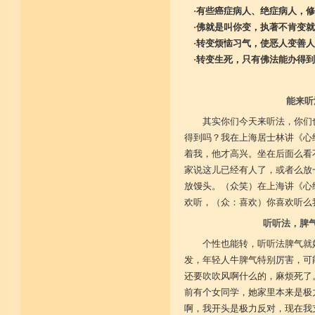
·
有些癌症病人、绝症病人，修
·
佛就是叫你变，执著不肯变就
·
转变烦恼习气，使恶人变善人
·
转变生死，只有佛法能办得到
能来听
其实你们今天来听法，你们
得到吗？我在上海居士林讲《心
着我，他才高兴。坐在后面么看
家说这儿已经有人了，或者么放
放馒头。（众笑）在上海讲《心
欢听，（众：喜欢）你喜欢听么
听听法，脾
个性也能转，听听法脾气就
发，年轻人牛脾气特别厉害，可
还要吹吹风啊什么的，麻烦死了
前有个女同学，她家里本来是极
啊，我开头是极力反对，现在我