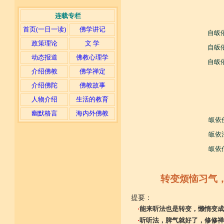
连载专栏
首页(一日一读)
佛学讲记
自皈
政策理论
文 学
自皈
动态报道
佛教心理学
自皈
介绍佛教
佛学禅定
介绍佛陀
佛教故事
人物介绍
生活的教育
幽默格言
海内外佛教
皈依
皈依
皈依
转变烦恼习气
提要：
·
能来听法也是转变，懒惰变成
·
听听法，脾气就好了，修修禅