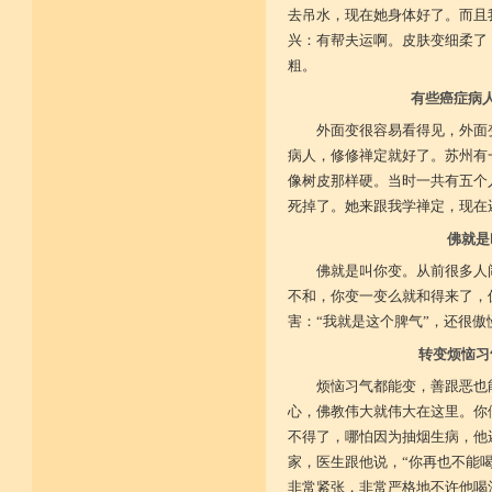
去吊水，现在她身体好了。而且
兴：有帮夫运啊。皮肤变细柔了
粗。
有些癌症病
外面变很容易看得见，外面
病人，修修禅定就好了。苏州有
像树皮那样硬。当时一共有五个
死掉了。她来跟我学禅定，现在
佛就是
佛就是叫你变。从前很多人
不和，你变一变么就和得来了，
害：“我就是这个脾气”，还很傲
转变烦恼习
烦恼习气都能变，善跟恶也
心，佛教伟大就伟大在这里。你
不得了，哪怕因为抽烟生病，他
家，医生跟他说，“你再也不能
非常紧张，非常严格地不许他喝