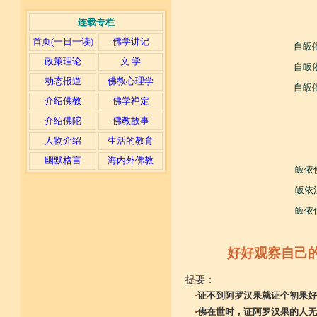
连载专栏
首页(一日一读)
佛学讲记
自皈
政策理论
文 学
自皈
动态报道
佛教心理学
自皈
介绍佛教
佛学禅定
介绍佛陀
佛教故事
人物介绍
生活的教育
幽默格言
海内外佛教
皈依
皈依
皈依
好好观察自己
提要：
·
证不到阿罗汉果就证个初果好
·
佛在世时，证阿罗汉果的人无