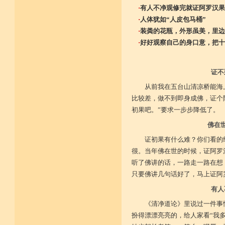
·
有人不净观修完就证阿罗汉果
·
人体犹如“人皮包马桶”
·
装粪的花瓶，外形虽美，里边
·
好好观察自己的身口意，把十
证不
从前我在五台山清凉桥能海
比较差，做不到即身成佛，证个
初果吧。”要求一步步降低了。
佛在
证初果有什么难？你们看的
很。当年佛在世的时候，证阿罗
听了佛讲的话，一路走一路在想
只要佛讲几句话好了，马上证阿
有人
《清净道论》里说过一件事
扮得漂漂亮亮的，给人家看“我