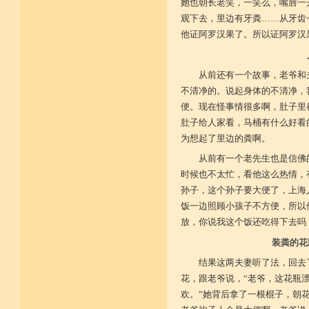
她也朝长老笑，一笑么，嘴唇一
观下去，里边有牙粪……从牙齿
他证阿罗汉果了。所以证阿罗汉
从前还有一个故事，老爷和
不清净的。说起身体的不清净，
便。现在怪事情很多啊，肚子里
肚子给人家看，马桶有什么好看
为想起了里边的粪啊。
从前有一个老先生也是信佛
时候也不太忙，看他这么热情，
孙子，这个孙子要大便了，上海
饭一边照顾小孩子不方便，所以
放，你说我这个饭还吃得下去吗
装粪的花
结果这两夫妻听了法，回去
花，跟老爷说，“老爷，这花瓶漂
欢。”她背后拿了一根棍子，朝