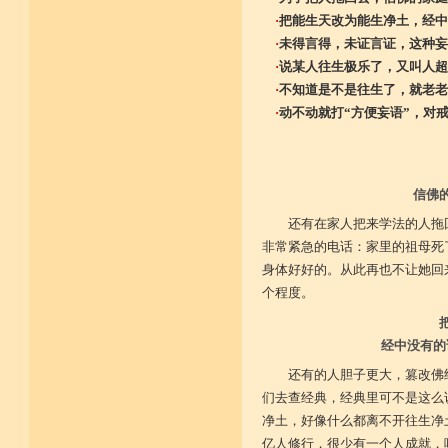
·
把能生天改为能生净土，经中
·
未得言得，未证言证，这种妄
·
说某人往生极乐了，又叫人超
·
不知道是不是往生了，就老老
·
动不动就打“方便妄语”，对
信佛
还有在家人把来学法的人拖
非常紧急的电话：家里的祖母死
身体好好的。从此再也不让她回
个程度。
经中没有的
还有的人胆子更大，篡改佛
们去查经典，经典里可不是这么
净土，好像什么都离不开往生净
亿人修行，很少有一个人成就，