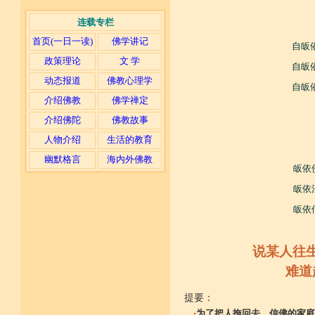
连载专栏
首页(一日一读)
佛学讲记
自皈
政策理论
文 学
自皈
动态报道
佛教心理学
自皈
介绍佛教
佛学禅定
介绍佛陀
佛教故事
人物介绍
生活的教育
幽默格言
海内外佛教
皈依
皈依
皈依
说某人往
难道
提要：
·
为了把人拖回去，信佛的家庭