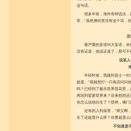
这句话。
很多年前，海外有种说法，
答，“虽然佛经里没有这个话，
这
最严重的妄语叫大妄语，未
没有证道，他说证道了，那可不
说某人
年轻时候，我接到居士一封
超度。”我就想打一只电话问问
吗？已经到了极乐世界莲花里，
再回到娑婆世界来？后来想想还
你怎么说他往生了？哎哟，佛门
还有的人到庙里，“师父啊
生了还超度什么呀？你要超度么
不知道是