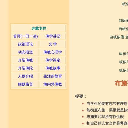
皈
自皈
连载专栏
自皈
首页(一日一读)
佛学讲记
自皈依僧 
政策理论
文 学
动态报道
佛教心理学
皈依
介绍佛教
佛学禅定
皈依
介绍佛陀
佛教故事
皈依
人物介绍
生活的教育
布施
幽默格言
海内外佛教
提要：
当学生的要有志气有理想
能彻底布施，果报就是快
布施要尽我所有作供献
把自己的儿女当作是释迦