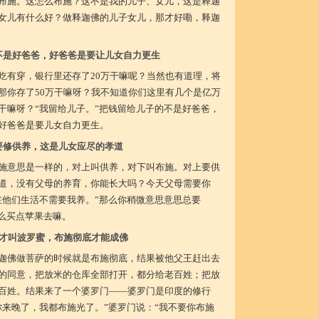
布施。这怎么布施？这不是我的儿子、女儿，这是释迦
女儿有什么好？做释迦佛的儿子女儿，那才好嘞，释迦
不是好爸爸，好爸爸是要让儿女自力更生
吃有穿，银行里还存了20万干嘛呢？当然也有道理，将
那你存了50万干嘛呀？我不知道你们这里有几个是亿万
干嘛呀？“我留给儿子。”把钱留给儿子的不是好爸爸，
好爸爸是要儿女自力更生。
要修供养，这是儿女应尽的孝道
施意思是一样的，对上叫供养，对下叫布施。对上要供
道，没有父母的养育，你能长大吗？今天父母需要你
在他们生活不需要我养。”那么你稍微意思意思总要
那么买点苹果去嘛。
才叫波罗蜜，布施彻底才能成佛
迦佛做菩萨的时候就是布施彻底，结果被他父王赶出去
的同意，把放米的仓库全部打开，都分给老百姓；把放
百姓。结果来了一个婆罗门——婆罗门是印度的修行
你来晚了，我都布施光了。”婆罗门说：“我不要你布施