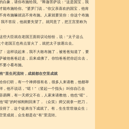
的白象，请你布施给我。”释迦菩萨说：“这是国宝，我
才能布施给你。”婆罗门说，“你父亲喜欢的国宝，他肯
不肯布施嘛就说不肯布施。人家就要笑你：你这个布施
：我不答应，他就要失望了。就同意了，把王宫里称为
。
这些大臣就在老国王面前议论纷纷，说：“太子这么
这个老国王也有点冒火了，就把太子放逐出去。
了：这样说起来，我不大敢布施了，被爸爸知道了，要
萨被他爸爸赶走，后来成佛了。你怕爸爸把你赶出去，
不要小看布施。
“有”里生死流转，成就都在空里成就
给你们听，有一个禅师很有名，很多人来请教，他都举
样，他不说话，“喏！”（竖起一个指头）叫你自己去
容易啊，有一天师父不在，人家来请教他，他也“喏”，
他“喏”的时候刚刚回来了，（众笑）师父就拿一把刀，
！没得了，这个徒弟当下成就了。有，生生世世做众生；
空里成就，众生都是在“有”里流转。