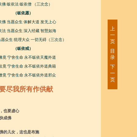
依佛 皈依法 皈依僧 （三次念）
（皈依愿）
依佛 当愿众生 体解大道 发无上心
上
依法 当愿众生 深入经藏 智慧如海
一
当愿众生 统理大众 一切无碍（三次念）
页
（皈依戒）
目
录
佛竟 宁舍生命 永不皈依天魔外道
法竟 宁舍生命 永不皈依外道典籍
下
一
僧竟 宁舍生命 永不皈依外道邪众
页
要尽我所有作供献
，也要虚心
快成佛
佛的儿女，这也是布施