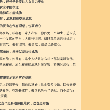
爸，好爸爸是要让儿女自力更生
女应尽的孝道
施彻底才能成佛
流转，成就都在空里成就
的要有志气有理想，也要虚心
师在场，或者有出家人在场，你作为一个学生，总应该
一个发挥的平台，大讲特讲啊。所以我后来只好规定：
要有志气、要有理想、要勇敢，但是也要虚心。
底布施，果报就是快快成佛
底布施？如果有，这个人结果怎么样？那就是释迦佛。
彻底布施。所以布施彻底就叫波罗蜜，将来的果报：你
布施要尽我所有作供献
定上师那里去，我自己算好：伙食费多少钱、回去旅费
供养掉。布施要这样，要尽我所有作供献。而不是“我
波罗蜜。
女当作是释迦佛的儿女，这也是布施