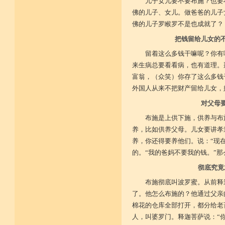
儿子女儿要不要布施？也要
佛的儿子、女儿。做爸爸的儿子
佛的儿子罗睺罗不是也成就了？
把钱留给儿女的
留着这么多钱干嘛呢？你有
来生病总要看看病，也有道理。
富翁，（众笑）你存了这么多钱
外国人从来不把财产留给儿女，
对父母
布施是上供下施，供养与布
养，比如供养父母。儿女要讲孝
养，你还得要养他们。说：“现
的。“我的爸妈不要我的钱。”
彻底究竟
布施彻底叫波罗蜜。从前释
了。他怎么布施的？他通过父亲
棉花的仓库全部打开，都分给老
人，叫婆罗门。释迦菩萨说：“