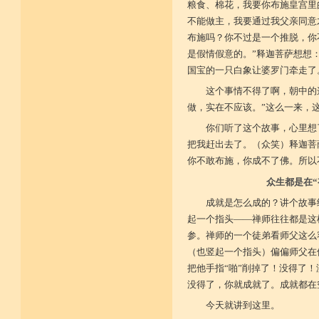
粮食、棉花，我要你布施皇宫里
不能做主，我要通过我父亲同意
布施吗？你不过是一个推脱，你
是假情假意的。”释迦菩萨想想
国宝的一只白象让婆罗门牵走了
这个事情不得了啊，朝中的
做，实在不应该。”这么一来，
你们听了这个故事，心里想
把我赶出去了。（众笑）释迦菩
你不敢布施，你成不了佛。所以
众生都是在
成就是怎么成的？讲个故事
起一个指头——禅师往往都是这
参。禅师的一个徒弟看师父这么
（也竖起一个指头）偏偏师父在
把他手指“啪”削掉了！没得了
没得了，你就成就了。成就都在
今天就讲到这里。