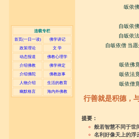
皈依佛
自皈依佛
连载专栏
自皈依法
首页(一日一读)
佛学讲记
自皈依僧 当愿
政策理论
文 学
动态报道
佛教心理学
皈依佛竟
介绍佛教
佛学禅定
皈依法竟
介绍佛陀
佛教故事
人物介绍
生活的教育
皈依僧竟
幽默格言
海内外佛教
行善就是积德，
提要：
般若智慧不同于世
名利好像天上的浮