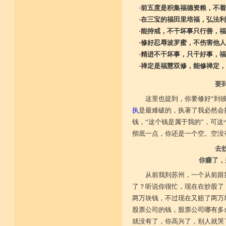
·
前五度是积集福德资粮，不着
·
在三宝的福田里培福，弘法利
·
能持戒，不干坏事只行善，福
·
修好忍辱波罗蜜，不伤害他人
·
精进不干坏事，只干好事，福
·
禅定是福慧双修，能修禅定，
要
这里也提到，你要修好“到
执
是最难破的，执著了我必然会
钱，“这个钱是属于我的”，可
彻底一点，你还是一个空。空没
去
你赚了，
从前我到苏州，一个从前跟
了？听说你很忙，现在在炒股了
两万块钱，不过现在又赔了两万
股票公司的钱，股票公司哪有多
就没有了，你高兴了，别人就哭