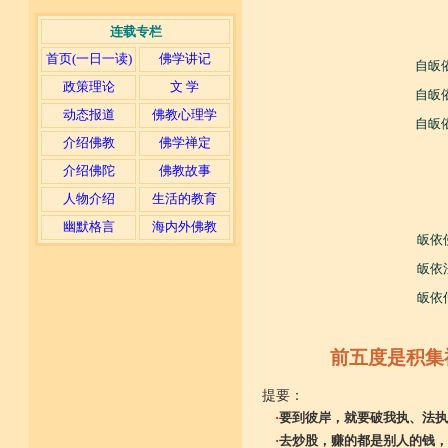
连载专栏
首页(一日一读)
佛学讲记
自皈
政策理论
文 学
自皈
动态报道
佛教心理学
自皈
介绍佛教
佛学禅定
介绍佛陀
佛教故事
人物介绍
生活的教育
幽默格言
海内外佛教
皈依
皈依
皈依
前五度是积集
提要：
·
要到彼岸，就要破我执、法执
·
去炒股，赚的都是别人的钱，