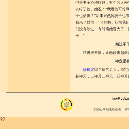
但是妻子心地很好，有个穷人来
衣给了他。她说：“我看他可怜
子也信佛？”后来果然她妻子也
我来了封信，“老师啊，从前我
们没有吵过，有时候她冒火了，
平。”
精进不
精进波罗蜜，止恶修善越做
禅定是
修禅定
呢？福气更大，禅定
初禅天，二禅升二禅天，四禅升
菩提心网站版权所有，转
??