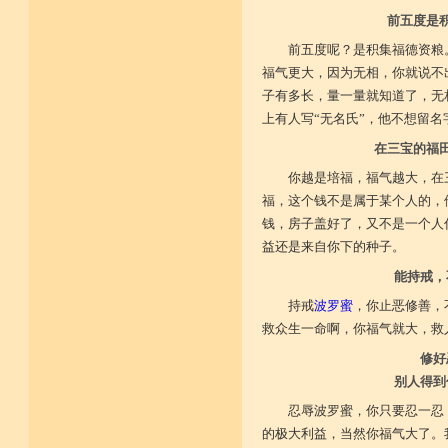
前五度是
前五度呢？是积集福德资粮
福气更大，因为无相，你就说不
子有多长，量一量就知道了，无
上有人写“无名氏”，他不想留名
在三宝的福
你越是培福，福气越大，在
福，这个钱不是属于某个人的，
钱，房子盖好了，又不是一个人
益还是来自你下的种子。
能持戒，
持戒
波罗蜜
，你止恶修善，
救众生一命啊，你福气就大，救
修好
别人得到
忍辱波罗蜜，你只要忍一忍
的极大利益，当然你福气大了。