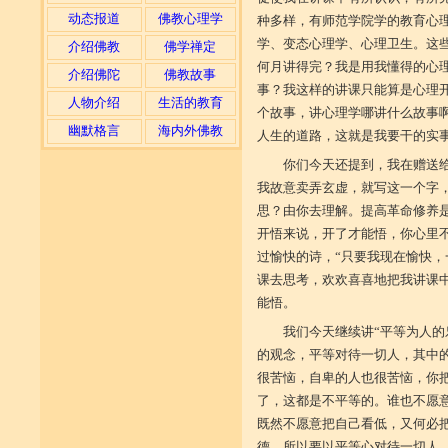
动态报道
佛教心理学
种多样，有师范学院学的教育心
学、变态心理学、心理卫生。这
介绍佛教
佛学禅定
何月讲得完？我是用我懂得的心
介绍佛陀
佛教故事
事？我这样的讲课只能算是心理
人物介绍
生活的教育
个故事，讲心理学哪讲什么故事
幽默格言
海内外佛教
人生的道路，这就是我要干的实
你们今天还提到，我在赠送给
我故意卖弄玄虚，就写这一个字，
思？由你去理解。提高革命修养
开悟来说，开了才能悟，你心里
过愉快的诗，“只要我现在愉快，
课去思考，欢欢喜喜地把我讲课
能悟。
我们今天继续讲“平等为人的
的观念，平等对待一切人，其中
很苦恼，自卑的人也很苦恼，你
了，这都是不平等的。谁也不愿
既然不愿意把自己看低，又何必
德。所以要以平等心对待一切人