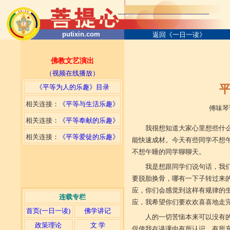
putixin.com
返回《一日一读》
佛教文艺演出
（视频在线播放）
平
《平等为人的乐趣》目录
相关连接：
《平等与生活乐趣》
傅味琴讲演 2004
相关连接：
《平等奉献的乐趣》
我很想知道大家心里想些什
相关连接：
《平等爱徒的乐趣》
能快速成材。今天有些同学不想
不想午睡的同学聊聊天。
我是想跟同学们说句话，我
要脱胎换骨，哪有一下子转过来
应，你们会感觉到这样有规律的
连载专栏
应，我希望你们要欢欢喜喜地走
首页(一日一读)
佛学讲记
人的一切苦恼本来可以没有
政策理论
文 学
促使我在讲课中有所认识，有所