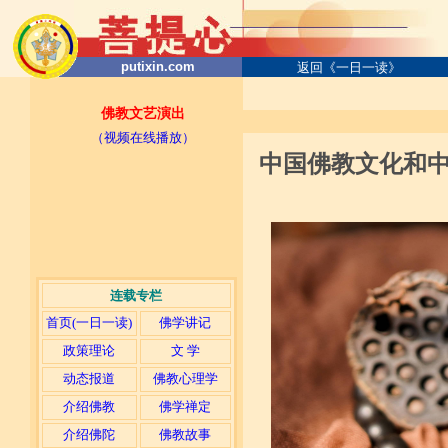
putixin.com
返回《一日一读》
佛教文艺演出
（视频在线播放）
中国佛教文化和
连载专栏
首页(一日一读)
佛学讲记
政策理论
文 学
动态报道
佛教心理学
介绍佛教
佛学禅定
介绍佛陀
佛教故事