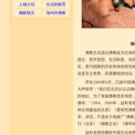
人物介绍
生活的教育
幽默格言
海内外佛教
佛
佛教文化是以佛教徒为主体
观念、哲学思想、生活制度、信
化，更与国家的历史和传统密切
这是言之凿凿、高屋建瓴的结论
早在1984年9月，已故中
大声疾呼：“我们应当充分认识
的地位。为了发扬佛教优良传统
佛学。” 1984、1986年，
神文明建设的关系》《要研究佛
章、讲话，不遗余力地推广“佛教
刊《法音》《佛教文化》《佛学
赵朴老曾经概括中国文化有