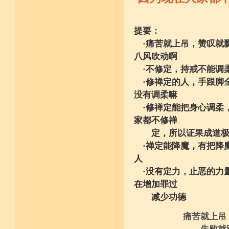
提要：
·
痛苦就上吊，赞叹就
八风吹动啊
·
不修定，持戒不能调
·
修禅定的人，手跟脚
没有调柔嘛
·
修禅定能把身心调柔
家都不修禅
定，所以证果成道极
·
禅定能降魔，有把降
人
·
没有定力，止恶的力
在增加罪过
减少功德
痛苦就上吊