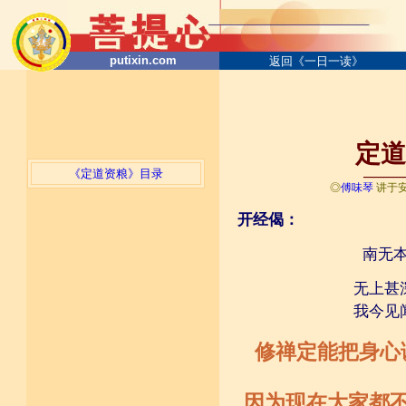
putixin.com
返回《一日一读》
定道资
《定道资粮》目录
────
◎
傅味琴
讲于
开经偈：
南无
无上甚
我今见
修禅定能把身心
因为现在大家都