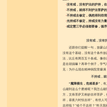
·
没有戒，没有护法的护持，在
·
不持戒，就得不到护法菩萨的
·
不持戒去修定，偶然得到些境
·
光持戒不修定，持戒没有力量
·
戒定慧三学必须都要修，循序
没有戒，没有
还跟你们提醒一句，放蒙山
没有这个基础，没有这个条件放
法，比丘有两百五十条戒。像你
是在胡搞嘛？再举个例子，学气
见：为什么现在精神病院里爆满
不持戒，就
“魔障横生，危难甚多”
，有
么碰到这么个磨难呢？我怎么碰
方，文殊菩萨又称妙吉祥菩萨，
祥，昼夜六时恒吉祥”，有些人
吉祥啦？”啥个不吉祥？“昨天我