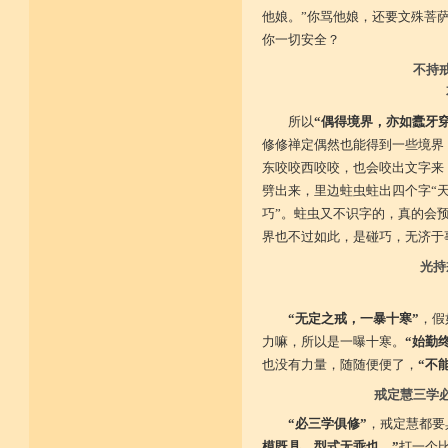
他娘。”你骂他娘，还要文殊菩
你一切安全？
不持
所以
“偶得境界，亦如蠹牙
修修禅定偶然也能得到一些境界
东咬咬西咬咬，也会咬出文字来
劈出来，里边蛀虫蛀出四个字“
巧”。蛀虫又不识字的，真的会
界也不过如此，是碰巧，无济于
光持
“无定之戒，一暴十寒”
，假
力嘛，所以是一曝十寒。
“始勤
也没有力量，随随便便了，
“不
戒定慧三学
“必三学俱修”
，戒定慧都要
模既具，型式无乖也。”
打一个