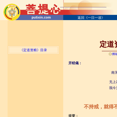
putixin.com
返回《一日一读》
定道资
《定道资粮》目录
─────
◎
傅
开经偈：
南
无上
我今
不持戒，就得
提要：