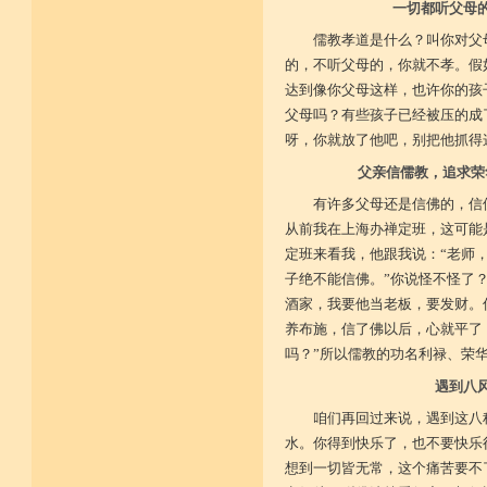
一切都听父母
儒教孝道是什么？叫你对父
的，不听父母的，你就不孝。假
达到像你父母这样，也许你的孩
父母吗？有些孩子已经被压的成
呀，你就放了他吧，别把他抓得
父亲信儒教，追求荣
有许多父母还是信佛的，信
从前我在上海办禅定班，这可能
定班来看我，他跟我说：“老师
子绝不能信佛。”你说怪不怪了
酒家，我要他当老板，要发财。
养布施，信了佛以后，心就平了
吗？”所以儒教的功名利禄、荣
遇到八
咱们再回过来说，遇到这八
水。你得到快乐了，也不要快乐
想到一切皆无常，这个痛苦要不