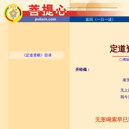
putixin.com
返回《一日一读》
定道资
《定道资粮》目录
─────
◎
傅
开经偈：
南
无上
我今
无形绳索早已