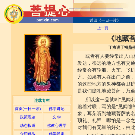
putixin.com
返回《一日一读》
上一页
《地藏
丁杰讲于福鼎佛协文教部新大
或者有人要经常出入山
发达，很远的地方也有交
经常会有轮船、火车、飞机
方。如果有人在出门之前
的这些地方的鬼神都会卫
是我们瞻礼地藏菩萨，乃
所以这一品就叫“见闻
连载专栏
贴着对联，写的是“见闻瞻
首页(一日一读)
佛学讲记
象，耳朵听到地藏菩萨的
政策理论
文 学
顶礼、礼拜，哪怕是一念之
动态报道
佛教心理学
对我们有无量的好处，由
介绍佛教
佛学禅定