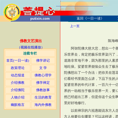
返回《一日一读》
putixin.com
上一页
陈海峰讲
佛教文艺演出
（视频在线播放）
阿弥陀佛大慈大悲，想出一个
连载专栏
乐世界去，肯定把极乐世界染污了
首页(一日一读)
佛学讲记
道路非常地干净，因为那里的人素
地吐痰。娑婆世界烦恼众生去了极
政策理论
文 学
陀佛想出了一个办法：把你关在莲
动态报道
佛教心理学
们看经书里面怎么讲，下品下生的人
介绍佛教
佛学禅定
娑婆世界的年代计算，一百六十一
介绍佛陀
佛教故事
界的一劫相当于极乐世界一天，要1
然已经超出三界，但是你这个众生
人物介绍
生活的教育
里好好地修行。
幽默格言
海内外佛教
以前禅宗的六祖惠能说东方人
方人他要往生哪里？可以这样讲，