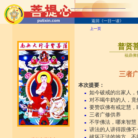
putixin.com
返回《一日一读》
上一页
普贤
───────
──
─
福鼎佛协
三者广修供
本次提要：
如今破戒的出家人，
■
对不喝牛奶的人，竟
■
要赞叹佛有戒定慧，
■
三者广修供养
■
不学佛法，哪来智慧
■
讲法的人讲得跟佛不
■
破坏正法的地方，不
■