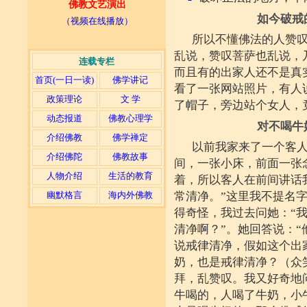
佛教文艺演出
如今破戒
（视频在线播放）
所以不懂佛法的人赞
乱说，赞叹菩萨也乱说，
连载专栏
而且有的出家人还不是真
首页(一日一读)
佛学讲记
看了一张网站照片，有人
政策理论
文 学
了帽子，旁边站个女人，
动态报道
佛教心理学
对不喝牛
介绍佛教
佛学禅定
以前我家来了一个客
介绍佛陀
佛教故事
间，一张小床，前面一张
人物介绍
生活的教育
着，所以客人在前间讲话
幽默格言
海内外佛教
常清净。”这里我不提名
得奇怪，我过去问她：“
清净啊？”。她回答说：“
说戒律清净，假如这个出
奶，也是戒律清净？（众
拜，乱赞叹。我又好奇地问
牛喝的，人喝了牛奶，小