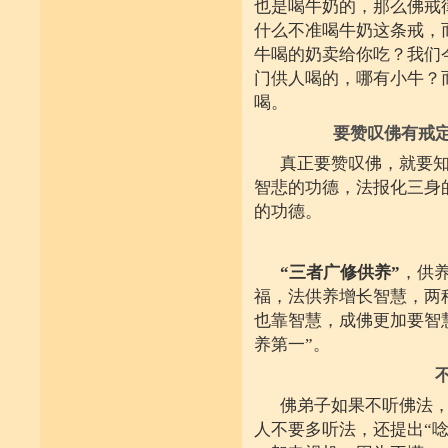
也是喝牛奶的，那么佛戒
什么不准喝牛奶这条戒，
牛喝的奶卖给你吃？我们
门供人喝的，哪有小牛？
喝。
要赞叹佛有戒
真正要赞叹佛，就要
智悲的功德，法报化三身
的功德。
“三者广修供养”
，供
福，法供养增长智慧，两
也靠智慧，成佛更加要智
养第一”。
佛弟子如果不听佛法
人不要多听法，还提出“