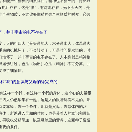
，有能产生精神的物质存在，精神也不会灭的，好比只
发电厂存在，这是“缘”；有灯泡存在，光不会灭的，是
能产生物质，不过你要靠精神去产生物质的时候，必须
了，并非宇宙的电不存在了
，人的粗四大（骨头是地大，水分是水大，体温是火
手表的机械坏了，不会转动了，可是时间是永恒的，时
灯泡坏了，并非宇宙的电不存在了。人本身就是精神物
释迦佛讲过，色法（物质）心法（精神）不可分离。并
变成了细物质。
和“我”的意识与父母的缘完成的
这样一个我，有这样一个我的身体，这个心的力量很
细四大仍然聚集在一起，这是人的眼睛所看不见的。那
就要靠缘，靠一个条件，那就是父母，靠母体内的营
身体，所以进入母胎的时候，也是带着人的意识和微细
，再吸收父精母血，以及母胎里的营养，这颗种子慢慢
重要的条件。