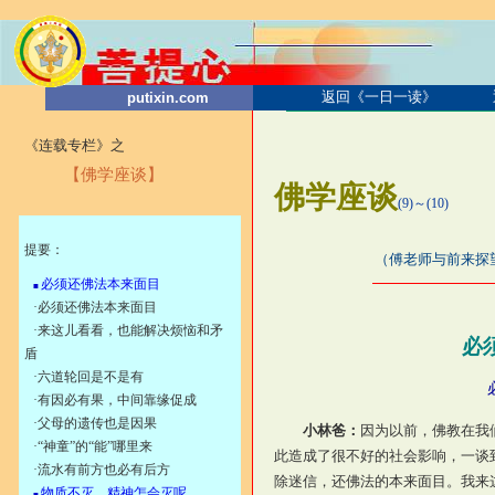
返回《一日一读》
putixin.com
《连载专栏》之
【佛学座谈】
佛学座谈
(9)～(10)
2001.6
提要：
（傅老师与前来探望老师
必须还佛法本来面目
■
·
必须还佛法本来面目
·
来这儿看看，也能解决烦恼和矛
必
盾
·
六道轮回是不是有
·
有因必有果，中间靠缘促成
·
父母的遗传也是因果
小林爸：
因为以前，佛教在我
·
“神童”的“能”哪里来
此造成了很不好的社会影响，一谈
·
流水有前方也必有后方
除迷信，还佛法的本来面目。我来
物质不灭，精神怎会灭呢
■