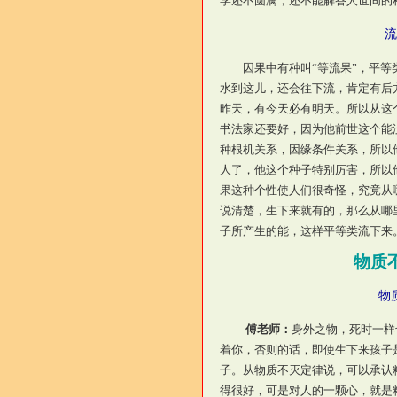
学还不圆满，还不能解答人世间的
流
因果中有种叫“等流果”，平等类
水到这儿，还会往下流，肯定有后
昨天，有今天必有明天。所以从这
书法家还要好，因为他前世这个能
种根机关系，因缘条件关系，所以
人了，他这个种子特别厉害，所以
果这种个性使人们很奇怪，究竟从
说清楚，生下来就有的，那么从哪
子所产生的能，这样平等类流下来
物质
物
傅老师：
身外之物，死时一样
着你，否则的话，即使生下来孩子
子。从物质不灭定律说，可以承认
得很好，可是对人的一颗心，就是