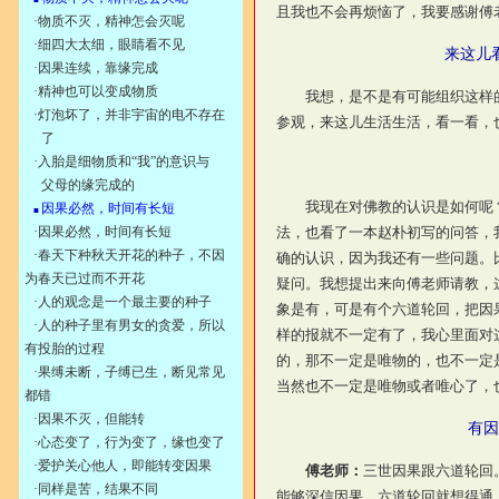
且我也不会再烦恼了，我要感谢傅
·
物质不灭，精神怎会灭呢
·
细四大太细，眼睛看不见
来这儿
·
因果连续，靠缘完成
·
精神也可以变成物质
我想，是不是有可能组织这样的
·
灯泡坏了，并非宇宙的电不存在
参观，来这儿生活生活，看一看，
了
·
入胎是细物质和“我”的意识与
父母的缘完成的
我现在对佛教的认识是如何呢？
因果必然，时间有长短
■
·
因果必然，时间有长短
法，也看了一本赵朴初写的问答，
·
春天下种秋天开花的种子，不因
确的认识，因为我还有一些问题。
为春天已过而不开花
疑问。我想提出来向傅老师请教，
·
人的观念是一个最主要的种子
象是有，可是有个六道轮回，把因
·
人的种子里有男女的贪爱，所以
样的报就不一定有了，我心里面对
有投胎的过程
的，那不一定是唯物的，也不一定
·
果缚未断，子缚已生，断见常见
当然也不一定是唯物或者唯心了，
都错
·
因果不灭，但能转
有因
·
心态变了，行为变了，缘也变了
·
爱护关心他人，即能转变因果
傅老师：
三世因果跟六道轮回
·
同样是苦，结果不同
能够深信因果，六道轮回就想得通