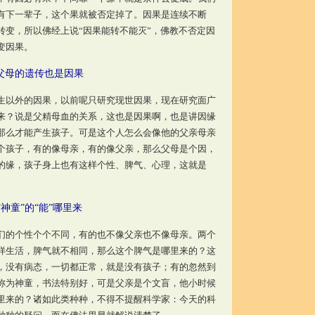
有下一辈子，这个果就被否定掉了。因果是连续不断
转变，所以佛经上说“因果能转不能灭”，佛教不否定因
变因果。
父母的遗传也是因果
以外的因果，以前呢只研究现世因果，现在研究面广
来？说是父精母血的关系，这也是因果啊，也是讲因缘
那么才能产生孩子。可是这个人怎么会像他的父亲母亲
个孩子，有的像母亲，有的像父亲，那么父母是个因，
的缘，孩子身上也有这样个性、脾气、心理，这就是
“神童”的“能”哪里来
的个性个个不同，有的也不像父亲也不像母亲。两个
样生活，脾气就不相同，那么这个脾气是哪里来的？这
，没有病态，一切都正常，就是没有孩子；有的忽然到
称为神童，书法特别好，可是父亲是个文盲，他小时候
里来的？诸如此类种种，不得不提醒科学家：今天的科