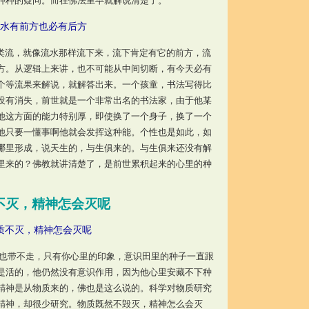
种种的疑问。而在佛法里早就解说清楚了。
水有前方也必有后方
流，就像流水那样流下来，流下肯定有它的前方，流
方。从逻辑上来讲，也不可能从中间切断，有今天必有
个等流果来解说，就解答出来。一个孩童，书法写得比
没有消失，前世就是一个非常出名的书法家，由于他某
他这方面的能力特别厚，即使换了一个身子，换了一个
他只要一懂事啊他就会发挥这种能。个性也是如此，如
哪里形成，说天生的，与生俱来的。与生俱来还没有解
里来的？佛教就讲清楚了，是前世累积起来的心里的种
。
不灭，精神怎会灭呢
质不灭，精神怎会灭呢
也带不走，只有你心里的印象，意识田里的种子一直跟
是活的，他仍然没有意识作用，因为他心里安藏不下种
精神是从物质来的，佛也是这么说的。科学对物质研究
精神，却很少研究。物质既然不毁灭，精神怎么会灭