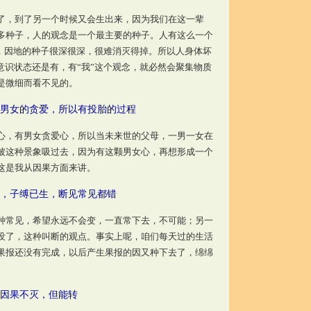
，到了另一个时候又会生出来，因为我们在这一辈
多种子，人的观念是一个最主要的种子。人有这么一个
因，因地的种子很深很深，很难消灭得掉。所以人身体坏
意识状态还是有，有“我”这个观念，就必然会聚集物质
是微细而看不见的。
男女的贪爱，所以有投胎的过程
，有男女贪爱心，所以当未来世的父母，一男一女在
被这种景象吸过去，因为有这颗男女心，再想形成一个
这是我从因果方面来讲。
，子缚已生，断见常见都错
常见，希望永远不会变，一直常下去，不可能；另一
没了，这种叫断的观点。事实上呢，咱们每天过的生活
果报还没有完成，以后产生果报的因又种下去了，绵绵
。
因果不灭，但能转