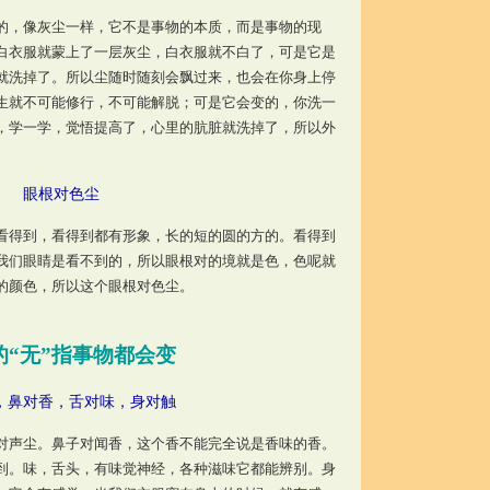
，像灰尘一样，它不是事物的本质，而是事物的现
白衣服就蒙上了一层灰尘，白衣服就不白了，可是它是
就洗掉了。所以尘随时随刻会飘过来，也会在你身上停
生就不可能修行，不可能解脱；可是它会变的，你洗一
，学一学，觉悟提高了，心里的肮脏就洗掉了，所以外
眼根对色尘
得到，看得到都有形象，长的短的圆的方的。看得到
我们眼睛是看不到的，所以眼根对的境就是色，色呢就
的颜色，所以这个眼根对色尘。
的“无”指事物都会变
，鼻对香，舌对味，身对触
对声尘。鼻子对闻香，这个香不能完全说是香味的香。
到。味，舌头，有味觉神经，各种滋味它都能辨别。身