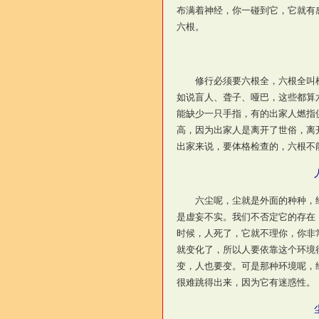
布满着神经，你一碰到它，它就有
六根。
修行必须要六根全，六根全叫根
如说盲人、聋子、哑巴，这些都算
能缺少一只手指，有的出家人燃指
高，因为出家人是离开了世俗，离
出家来说，要体格检查的，六根不
六尘呢，尘就是外面的种种，经
是虚妄不实。我们不否定它的存在
时候，人死了，它就不理你，你非
就变化了，所以人要依靠这个环境
变，人也要变。可是那种环境呢，
很难跳得出来，因为它有迷惑性。