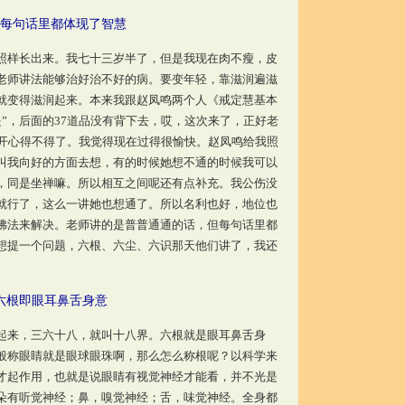
每句话里都体现了智慧
样长出来。我七十三岁半了，但是我现在肉不瘦，皮
老师讲法能够治好治不好的病。要变年轻，靠滋润遍滋
就变得滋润起来。本来我跟赵凤鸣两个人《戒定慧基本
提”，后面的37道品没有背下去，哎，这次来了，正好老
我开心得不得了。我觉得现在过得很愉快。赵凤鸣给我照
叫我向好的方面去想，有的时候她想不通的时候我可以
，同是坐禅嘛。所以相互之间呢还有点补充。我公伤没
就行了，这么一讲她也想通了。所以名利也好，地位也
佛法来解决。老师讲的是普普通通的话，但每句话里都
想提一个问题，六根、六尘、六识那天他们讲了，我还
六根即眼耳鼻舌身意
起来，三六十八，就叫十八界。六根就是眼耳鼻舌身
般称眼睛就是眼球眼珠啊，那么怎么称根呢？以科学来
才起作用，也就是说眼睛有视觉神经才能看，并不光是
朵有听觉神经；鼻，嗅觉神经；舌，味觉神经。全身都