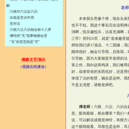
触
老师
·
六根对六尘起六识
·
识就是意识作用
本来我头秃像个饼，现在头发照
·
意对法
也不干枯。我这个事实完全说明傅
·
六根六尘六识相合称十八界
润啊，悦乐遍悦乐，法喜充满啊，
·
佛经的“无”指事物都会变
三学》背到26页，就是“道者趣菩
·
“无”的意思就是“空”
师给我们讲37道品、十二因缘，
顾得很好，她会引导我，启发我，
引导她，因为大家都是学老师的法
佛教文艺演出
算公伤，我向赵凤鸣讲，我们够用
（视频在线播放）
好，或者世俗的东西也好，还是用
体现了法的智慧，确实是这样。我
不是太清楚，请教老师吧。
傅老师：
六根、六尘、六识合
意。眼有眼根，根在哪里？我们一
说，可以解说成视觉神经，有根方
这个眼睛能看。耳根也是这样，耳