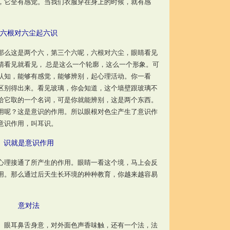
，它全有感觉。当我们衣服穿在身上的时候，就有感
六根对六尘起六识
么这是两个六，第三个六呢，六根对六尘，眼睛看见
睛看见就看见， 总是这么一个轮廓，这么一个形象。可
认知，能够有感觉，能够辨别，起心理活动。你一看
区别得出来。看见玻璃，你会知道，这个墙壁跟玻璃不
给它取的一个名词，可是你就能辨别，这是两个东西。
用呢？这是意识的作用。所以眼根对色尘产生了意识作
意识作用，叫耳识。
识就是意识作用
理接通了所产生的作用。眼睛一看这个境，马上会反
用。那么通过后天生长环境的种种教育，你越来越容易
意对法
眼耳鼻舌身意，对外面色声香味触，还有一个法，法