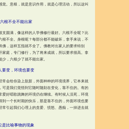
感觉。意根，就是意识作用，就是心理活动，所以这叫
六根不全不能出家
支圆满，像这样的人学佛修行最好。六根不全呢？比
六根不全。身根呢？每部分都不能破坏，拿手来说，不
供佛，这样五指就不全了。佛教对出家人的要求特别
开家庭，专门修行，为了将来成就，所以要求很高。拿
能少，六根少了就不能出家。
人要变，环境也要变
常会给你染上肮脏，外面种种的环境境界，它本来就
，可是我们觉悟到它随时随刻在变化，靠不住的。有的
常爱好唱歌跳舞的环境仍在继续。有时候人没死，环境
得到一个长时期的快乐，那是靠不住的，外面环境也要
经常引起我们心理上的贪爱、愤怒、愚痴，一掉进去就
尘是比喻事物的现象