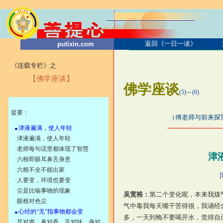
返回《一日一读》
putixin.com
《连载专栏》之
【佛学座谈】
佛学座谈
(5)～(6)
2001.6
提要：
（傅老师与前来探望老师
津液遍满，使人年轻
■
·
津液遍满，使人年轻
·
老师每句话里都体现了智慧
津
·
六根即眼耳鼻舌身意
·
六根不全不能出家
·
人要变，环境也要变
·
尘是比喻事物的现象
吴宽裕：
第二个变化呢，本来我煤
·
眼根对色尘
气中毒我每天嘴干苦得很，我诵经
心经的“无”指事物都会变
■
多，一天到晚不要喝开水，觉得自
·
耳对声，鼻对香，舌对味，身对