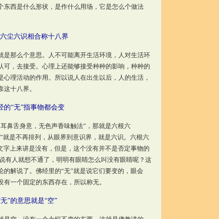
个东西是什么形状，是作什么用场，它是怎么个做法
六尘六识相合称十八界
是那么个意思。人不可能离开生活环境，人对生活环
认可，去接受。心理上还能够接受种种的影响，种种的
是心理活动的作用。所以说人在出生以后，人的生活，
靠这十八界。
经的“无”指事物都会变
耳鼻舌身意，无色声香味触法”，那就是六根六
至”就是不再排列，从眼界到意识界，就是六识。六根六
从文字上来讲是没有，但是，这个没有并不是否定事物的
解说有人就想不通了，明明有眼睛怎么叫没有眼睛呢？这
论的解说了。佛经里的“无”就是说它们要变的，眼会
没有一个固定的东西存在，所以称无。
“无”的意思就是“空”