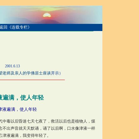
返回《连载专栏》
.13
及亲人的学佛居士座谈
开示）
液遍满，使人年轻
津液遍满，使人年轻
气中毒以后昏迷七天七夜了，救活以后也是植物人，煤
念不出声音就天天默诵，诵了以后啊，口水像津液一样
己津液遍满，我变得年轻了。