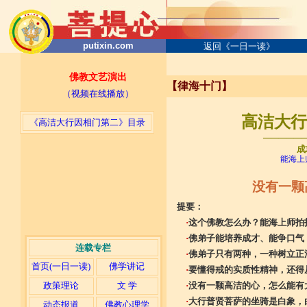
putixin.com
返回《一日一读》
佛教文艺演出
【律海十门】
（视频在线播放）
高洁大行因
《高洁大行因相门第二》目录
─────
成
能海上
没有一颗
提要：
·
这个佛教怎么办？能海上师拍
·
佛弟子能培养成才、能争口气
连载专栏
·
佛弟子只有两种，一种树立正
首页(一日一读)
佛学讲记
·
要懂得戒的实质性精神，还得
·
没有一颗高洁的心，怎么能有
政策理论
文 学
·
大行普贤菩萨的坐骑是白象，
动态报道
佛教心理学