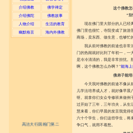
介绍佛教
佛学禅定
这个佛教怎
“
介绍佛陀
佛教故事
现在佛门里大部分的人已经
人物介绍
生活的教育
佛门里也很忙，寺院变成了旅游
幽默格言
海内外佛教
商场，卖东西、做生意，也够忙
我从前对佛教的前途也非常
门的热闹就好比到了年初一，一
是冷冷清清的，我是非常担忧。那
啊，这个佛教怎么办啊？”
能海上
佛弟子能培
今天我对佛教的前途不像从
儿学法培养成人才，就好像早晨
呀。就拿你们女众专修班来做例
过开始了三年，三年功夫，从生
慧来看，你们早晨的发言我觉得
六十个学生，你们这些学生，将
高洁大行因相门第二
争口气，就用不着愁。