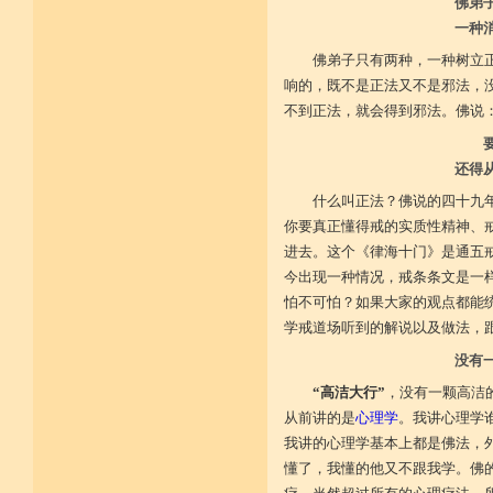
不具精严律仪戒 摄善无成他方惧
佛弟
施戒忍进次第兴 戒度性戒十善体
一种
静虑缘缺得复失 双运般若但言论
自行不能全六度 别余善法多苦集
佛弟子只有两种，一种树立
临阵无兵工无器 饶益有情何所依
响的，既不是正法又不是邪法，
持声闻律舍劣心 摄善悲怀饶益行
具足律仪戒因缘 此中分别十一支
不到正法，就会得到邪法。佛说：
菩萨如如善串习 利生无障佛加许
不顾过去诸欲境 厌弃在家荆刺林
轮王宝位如草秽 不乐未来诸欲境
还得
天魔王宫虎豹穴 意乐清净无依住
不乐现在诸欲境 国王长者利养尊
什么叫正法？佛说的四十九
反吐不食不尝味 在家对境舍贪着
你要真正懂得戒的实质性精神、
出家永弃不少遗 四者身心乐远离
依止律仪喜足生 独处静居堪寂味
进去。这个《律海十门》是通五
行想慎观颠倒境 五者言思习清净
今出现一种情况，戒条条文是一
虽处杂众不染纷 偶一失调能速知
深见过患猛利悔 六者自尊不轻蔑
怕不可怕？如果大家的观点都能
自许凡夫下劣辈 闻诸菩萨难行事
学戒道场听到的解说以及做法，
猛勇勤修令渐能 七者调柔观己过
不伺他非不放任 悲心补救无损恼
没有
令彼舍恶发菩提 八者堪忍他方害
骂辱捶打刀杖侵 正观安忍远八风
“高洁大行”
，没有一颗高洁
渐能三门获清净 九者诸行不放逸
从前讲的是
心理学
。我讲心理学
过去违犯如法悔 未来应理谛思行
现在刻刻正念知 如律行住猛心誓
我讲的心理学基本上都是佛法，
不生毁犯善依止 十者进行依轨则
懂了，我懂的他又不跟我学。佛
不为名闻扬自善 不行覆藏勇露罪