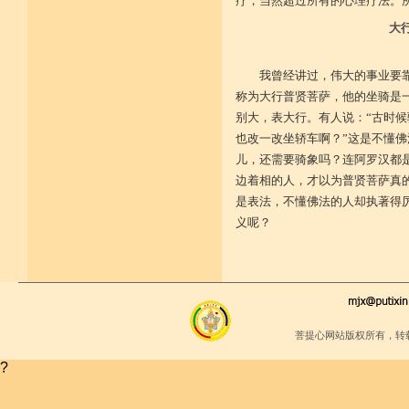
疗，当然超过所有的心理疗法。
少欲少求无忧恼 知足常满用节省
堪忍寒热饥渴苦 求谋不遂无尤怨
大
诸根调柔动履和 安静不掉不随境
威仪闲雅无急躁 如理治心跏趺定
十一净命善护防 远离矫诈五邪命
能少防护不满足 语言作意清净藏
我曾经讲过，伟大的事业要
自行严恪不轻恕 善引徒众净戒入
称为大行普贤菩萨，他的坐骑是
大小违犯无覆藏 轨则净命善安住
别大，表大行。有人说：“古时
也改一改坐轿车啊？”这是不懂
儿，还需要骑象吗？连阿罗汉都
边着相的人，才以为普贤菩萨真
是表法，不懂佛法的人却执著得
义呢？
菩提心网站版权所有，转
?