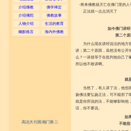
·
将来佛教就灭亡在佛门里的人
介绍佛教
佛学禅定
正法就一点点消灭了
介绍佛陀
佛教故事
人物介绍
生活的教育
如今佛门讲经
幽默格言
海内外佛教
第二个原
为什么现在讲经说法的地方
讲；第二个原因，虽然没有公开
么？一讲就等于在批判他自己了
所以他不敢讲啊。
就
当然了，有人讲了法，他也
扬佛法要弘扬正法，可不能邪了
就是你所说的法，不能够影响他
话，你不要说。
如
高洁大行因相门第二
不敢批
不具精严律仪戒 摄善无成他方惧