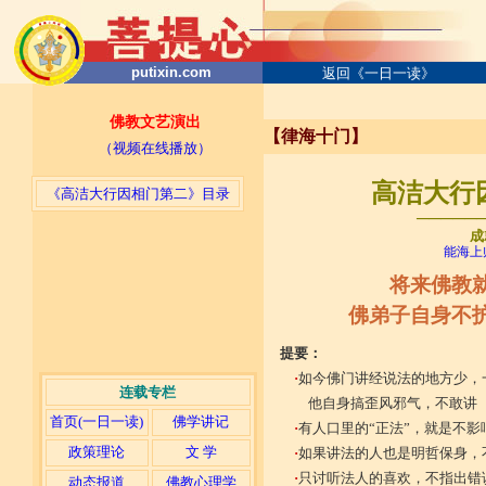
putixin.com
返回《一日一读》
佛教文艺演出
【律海十门】
（视频在线播放）
高洁大行因
《高洁大行因相门第二》目录
─────
成
能海上
将来佛教
佛弟子自身不
提要：
·
如今佛门讲经说法的地方少，
连载专栏
他自身搞歪风邪气，不敢讲
首页(一日一读)
佛学讲记
·
有人口里的“正法”，就是不
政策理论
文 学
·
如果讲法的人也是明哲保身，
·
只讨听法人的喜欢，不指出错
动态报道
佛教心理学