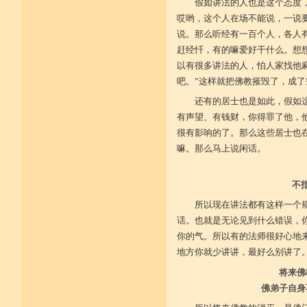
假如讲法的人也是这个态度
施戒忍进次第兴 戒度性戒十善体
哎哟，这个人在场不能说，一说
静虑缘缺得复失 双运般若但言论
自行不能全六度 别余善法多苦集
说。那么听经有一百个人，各人
临阵无兵工无器 饶益有情何所依
赶经忏，有的嘛爱好干什么。想
持声闻律舍劣心 摄善悲怀饶益行
以有很多讲法的人，怕人家找他
具足律仪戒因缘 此中分别十一支
菩萨如如善串习 利生无障佛加许
吧。”这样就把佛教摧毁了，成了
不顾过去诸欲境 厌弃在家荆刺林
轮王宝位如草秽 不乐未来诸欲境
还有的居士也是如此，假如
天魔王宫虎豹穴 意乐清净无依住
有声望、有钱财，你得罪了他，
不乐现在诸欲境 国王长者利养尊
反吐不食不尝味 在家对境舍贪着
很有影响的了。那么这些居士也
出家永弃不少遗 四者身心乐远离
嘛。那么马上说闲话。
依止律仪喜足生 独处静居堪寂味
行想慎观颠倒境 五者言思习清净
虽处杂众不染纷 偶一失调能速知
不
深见过患猛利悔 六者自尊不轻蔑
自许凡夫下劣辈 闻诸菩萨难行事
所以现在讲法都有这样一个
猛勇勤修令渐能 七者调柔观己过
不伺他非不放任 悲心补救无损恼
话。也就是无论见到什么错误，
令彼舍恶发菩提 八者堪忍他方害
你的气。所以有的法师很好心地
骂辱捶打刀杖侵 正观安忍远八风
地方你就少讲讲，最好么别讲了
渐能三门获清净 九者诸行不放逸
过去违犯如法悔 未来应理谛思行
将来佛
现在刻刻正念知 如律行住猛心誓
不生毁犯善依止 十者进行依轨则
佛弟子自身
不为名闻扬自善 不行覆藏勇露罪
少欲少求无忧恼 知足常满用节省