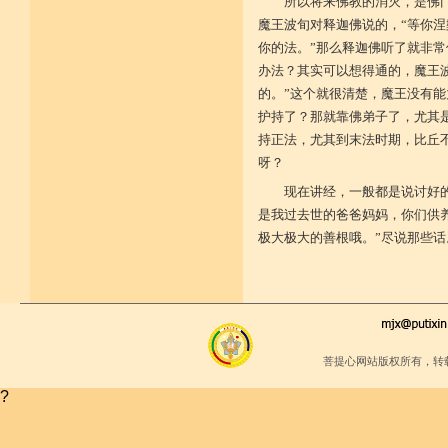
所以将来佛教的消灭，是佛
堪忍寒热饥渴苦 求谋不遂无尤怨
魔王波旬对释迦佛说的，“等你
诸根调柔动履和 安静不掉不随境
你的法。”那么释迦佛听了就非
威仪闲雅无急躁 如理治心跏趺定
十一净命善护防 远离矫诈五邪命
办法？其实可以想得通的，魔王
能少防护不满足 语言作意清净藏
的。”这个就很清楚，魔王没有能
自行严恪不轻恕 善引徒众净戒入
大小违犯无覆藏 轨则净命善安住
护持了？那就靠佛弟子了，尤其
持正法，尤其到末法时期，比丘
呀？
现在讲经，一般都是说讨好
是我过去世的爸爸妈妈，你们供
极大极大的善根哦。”尽说那些
菩提心网站版权所有，转
?