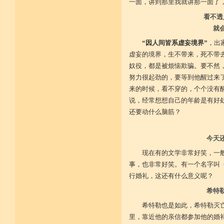
不具精严律仪戒 摄善无成他方惧
一面，讲到那里我就讲那一面了
施戒忍进次第兴 戒度性戒十善体
静虑缘缺得复失 双运般若但言论
看不透
自行不能全六度 别余善法多苦集
就
临阵无兵工无器 饶益有情何所依
持声闻律舍劣心 摄善悲怀饶益行
“因人间皆系虚妄境界”
，出
具足律仪戒因缘 此中分别十一支
虚妄的境界，生不带来，死不带
菩萨如如善串习 利生无障佛加许
不顾过去诸欲境 厌弃在家荆刺林
奴役，都是被烦恼欺骗。要不然
轮王宝位如草秽 不乐未来诸欲境
努力很起劲的，要等到他醒过来了
天魔王宫虎豹穴 意乐清净无依住
不乐现在诸欲境 国王长者利养尊
来的时候，看不穿的，个个没有
反吐不食不尝味 在家对境舍贪着
说，经常想想自己的年龄是有好处
出家永弃不少遗 四者身心乐远离
还要动什么脑筋？
依止律仪喜足生 独处静居堪寂味
行想慎观颠倒境 五者言思习清净
虽处杂众不染纷 偶一失调能速知
深见过患猛利悔 六者自尊不轻蔑
今天
自许凡夫下劣辈 闻诸菩萨难行事
猛勇勤修令渐能 七者调柔观己过
现在有的文学非常好笑，一
不伺他非不放任 悲心补救无损恼
事，也非常好笑。有一个名字叫
令彼舍恶发菩提 八者堪忍他方害
行婚礼，这还有什么意义呢？
骂辱捶打刀杖侵 正观安忍远八风
渐能三门获清净 九者诸行不放逸
希特
过去违犯如法悔 未来应理谛思行
现在刻刻正念知 如律行住猛心誓
希特勒也是如此，希特勒灭
不生毁犯善依止 十者进行依轨则
不为名闻扬自善 不行覆藏勇露罪
里，靠近他的亲信都参加他的婚