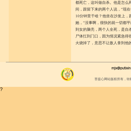
少欲少求无忧恼 知足常满用节省
都死亡，这叫做自杀。他是怎么
堪忍寒热饥渴苦 求谋不遂无尤怨
间，跟留下来的两个人说，“现在
诸根调柔动履和 安静不掉不随境
威仪闲雅无急躁 如理治心跏趺定
10分钟里干啥？他坐在沙发上
十一净命善护防 远离矫诈五邪命
她，“没事啊，很快的就一切都平
能少防护不满足 语言作意清净藏
自行严恪不轻恕 善引徒众净戒入
到女的脑壳，两个人全死，是自
大小违犯无覆藏 轨则净命善安住
尸体扛到门口，因为情况紧急得
火烧掉了，意思不让敌人拿到他
菩提心网站版权所有，转
?