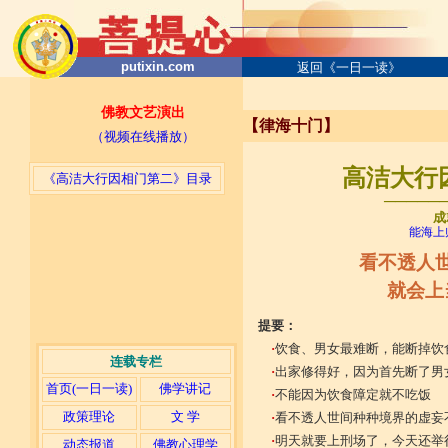
putixin.com
返回《一日一读》
佛教文艺演出
【律海十门】
（视频在线播放）
高洁大行因
《高洁大行因相门第二》目录
─────
成
能海上
看不透人
就会上
提要：
·
饮食、男女最难断，能断掉饮
连载专栏
·
出家修得好，因为首先断了男
首页(一日一读)
佛学讲记
·
不能因为饮食障定就不吃饭
政策理论
文 学
·
看不透人世间种种境界的虚妄
·
明天就要上刑场了，今天还举
动态报道
佛教心理学