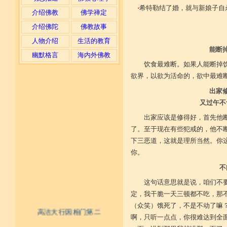
·
希特勒结了婚，就与新娘子自
介绍佛教
佛学禅定
介绍佛陀
佛教故事
人物介绍
生活的教育
能断
幽默格言
海内外佛教
饮食最难断。如果人能断掉
欲界，以欲为活命的，欲中最难
出家
又过午不
出家应该是修得好，首先他
了。至于现在有些犯戒的，他不
下三恶道，这就是理所当然。你
你。
不
这句话意思就是说，咱们不
定，我干脆一天三顿都不吃，那
（众笑）饿死了，不是不动了嘛
高洁大行因相门第二
啊，只听一点点，你很难达到全