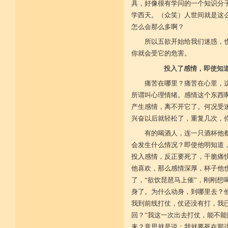
不具精严律仪戒 摄善无成他方惧
具，好像很有学问的一个知识分
施戒忍进次第兴 戒度性戒十善体
学西天。（众笑）人世间就是这
静虑缘缺得复失 双运般若但言论
自行不能全六度 别余善法多苦集
怎么会那么多啊？
临阵无兵工无器 饶益有情何所依
所以五欲开始给我们迷惑，
持声闻律舍劣心 摄善悲怀饶益行
具足律仪戒因缘 此中分别十一支
你就会受它的危害。
菩萨如如善串习 利生无障佛加许
不顾过去诸欲境 厌弃在家荆刺林
投入了感情，即使知
轮王宝位如草秽 不乐未来诸欲境
天魔王宫虎豹穴 意乐清净无依住
痛苦在哪里？痛苦在心里，
不乐现在诸欲境 国王长者利养尊
所谓叫心理情绪。感情这个东西
反吐不食不尝味 在家对境舍贪着
产生感情，离不开它了。何况受
出家永弃不少遗 四者身心乐远离
依止律仪喜足生 独处静居堪寂味
兴奋以后就轻松了，重复几次，
行想慎观颠倒境 五者言思习清净
虽处杂众不染纷 偶一失调能速知
有的喝酒人，连一只酒杯他
深见过患猛利悔 六者自尊不轻蔑
会发生什么情况？即使他明知道
自许凡夫下劣辈 闻诸菩萨难行事
猛勇勤修令渐能 七者调柔观己过
投入感情，反正要死了，干脆痛快
不伺他非不放任 悲心补救无损恼
他喜欢，那么感情深厚，杯子他
令彼舍恶发菩提 八者堪忍他方害
了，“欲饮琵琶马上催”，刚刚想
骂辱捶打刀杖侵 正观安忍远八风
渐能三门获清净 九者诸行不放逸
身了。为什么动身，到哪里去？他
过去违犯如法悔 未来应理谛思行
我到前线打仗，仗还没有打，我
现在刻刻正念知 如律行住猛心誓
不生毁犯善依止 十者进行依轨则
回？”我这一次出去打仗，能不
不为名闻扬自善 不行覆藏勇露罪
来？意思就是说：我就要死在那