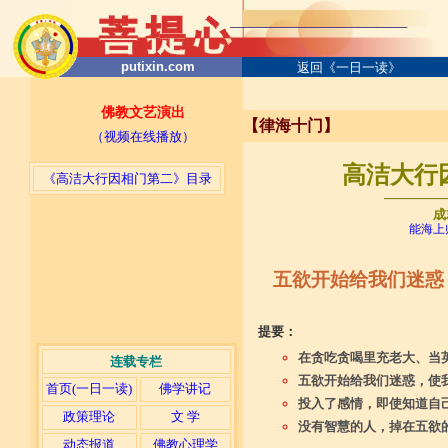
putixin.com
返回《一日一读》
佛教文艺演出
【律海十门】
（视频在线播放）
高洁大行因
《高洁大行因相门第二》目录
─────
成
能海上
五欲开始给我们迷惑
提要：
在贪吃贪喝里充老大、当
连载专栏
五欲开始给我们迷惑，使
首页(一日一读)
佛学讲记
投入了感情，即使知道自
政策理论
文 学
没有智慧的人，掉在五欲
动态报道
佛教心理学