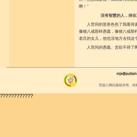
少欲少求无忧恼 知足常满用节省
堪忍寒热饥渴苦 求谋不遂无尤怨
啊！”
诸根调柔动履和 安静不掉不随境
威仪闲雅无急躁 如理治心跏趺定
没有智慧的人，掉在
十一净命善护防 远离矫诈五邪命
人世间的形形色色了我看得
能少防护不满足 语言作意清净藏
自行严恪不轻恕 善引徒众净戒入
像猪八戒那样愚蠢，像猪八戒那
大小违犯无覆藏 轨则净命善安住
老庄的女儿，他也没地方去找这
人世间的愚蠢、贪欲不得了
菩提心网站版权所有，转
????????????