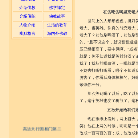
介绍佛教
佛学禅定
在贪吃贪喝里充老
介绍佛陀
佛教故事
世间上的人形形色色，挺好
人物介绍
生活的教育
老大、当英雄。你真的能充老大
幽默格言
海内外佛教
老大了？劝他别喝酒了，劝他别
的。”且不说这个，就说普普通通
压已经很高了，要中风啊。”或者
就是：你不知道我是英雄好汉？
我了！我从前喝白酒，一喝就是
不妨去打听打听看，哪个不知道
厉害了，你看我身体棒棒的。好
敬佩你三分。
那么等到喝了以后，吃了以
了，这个英雄也变了狗熊了。这
五欲开始给我们
现在报纸上看到，网上聊天
笑）他在上网的时候，明明是一
高洁大行因相门第二
改成一百两百的百；戒，他改成解