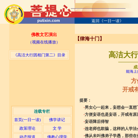
putixin.com
返回《一日一读》
佛教文艺演出
【律海十门】
（视频在线播放）
高洁大行因
《高洁大行因相门第二》目录
─────
成
能海上
方
开戒
提要：
·
男女心一起来，妄想会一直想
连载专栏
·
方便妄语也是妄语，开戒有原
首页(一日一读)
佛学讲记
·
妄语障后得智
政策理论
文 学
·
连老师也欺骗，这样的人学法
·
佛从未叫佛弟子学愚，那些在
动态报道
佛教心理学