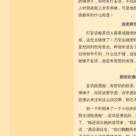
不具精严律仪戒 摄善无成他方惧
的佛弟子，却经常打妄语，不但
施戒忍进次第兴 戒度性戒十善体
人对我表面上非常恭敬，可是他
静虑缘缺得复失 双运般若但言论
自行不能全六度 别余善法多苦集
德败坏到什么程度！
临阵无兵工无器 饶益有情何所依
连老师
持声闻律舍劣心 摄善悲怀饶益行
具足律仪戒因缘 此中分别十一支
打妄语被某些人最看成随便
菩萨如如善串习 利生无障佛加许
不顾过去诸欲境 厌弃在家荆刺林
戒，这也太随便了！乃至会随便
轮王宝位如草秽 不乐未来诸欲境
是想回到世俗里去。即使听进去
天魔王宫虎豹穴 意乐清净无依住
不乐现在诸欲境 国王长者利养尊
后得智学不到，什么也不懂，连
反吐不食不尝味 在家对境舍贪着
能够不妄语，就是有智慧的表现
出家永弃不少遗 四者身心乐远离
依止律仪喜足生 独处静居堪寂味
行想慎观颠倒境 五者言思习清净
那些在佛
虽处杂众不染纷 偶一失调能速知
深见过患猛利悔 六者自尊不轻蔑
妄语跟愚痴，有密切的联系
自许凡夫下劣辈 闻诸菩萨难行事
猛勇勤修令渐能 七者调柔观己过
佛弟子，你应该要学愚，你学愚
不伺他非不放任 悲心补救无损恼
是佛从来没有这么说过啊，那岂
令彼舍恶发菩提 八者堪忍他方害
骂辱捶打刀杖侵 正观安忍远八风
前一个时期来了一个小住的
渐能三门获清净 九者诸行不放逸
慧去消除愚痴”，这话是佛说的，
过去违犯如法悔 未来应理谛思行
现在刻刻正念知 如律行住猛心誓
了。”她还说出她的道理来，“我
不生毁犯善依止 十者进行依轨则
话，“愚容易往生。”咱们翻翻所
不为名闻扬自善 不行覆藏勇露罪