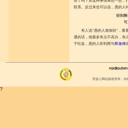
少欲少求无忧恼 知足常满用节省
语了吗？从这种事情来想一想，
堪忍寒热饥渴苦 求谋不遂无尤怨
联系。反过来也可以说，愚的人
诸根调柔动履和 安静不掉不随境
威仪闲雅无急躁 如理治心跏趺定
听到释
十一净命善护防 远离矫诈五邪命
可
能少防护不满足 语言作意清净藏
自行严恪不轻恕 善引徒众净戒入
有人说“愚的人烦恼轻”，
大小违犯无覆藏 轨则净命善安住
通的话，他最多有点不高兴，有点
于吐血，愚的人听到两句
释迦佛
菩提心网站版权所有，转
?