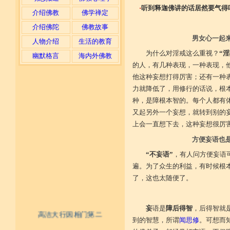
·
听到释迦佛讲的话居然要气得
介绍佛教
佛学禅定
介绍佛陀
佛教故事
男女心一起
人物介绍
生活的教育
为什么对淫戒这么重视？
“
幽默格言
海内外佛教
的人，有几种表现，一种表现，
他这种妄想打得厉害；还有一种
力就降低了，用修行的话说，根
种，是障根本智的。每个人都有
又起另外一个妄想，就转到别的
上会一直想下去，这种妄想很厉
方便妄语也
“不妄语”
，有人问方便妄语
遍。为了众生的利益，有时候根
了，这也太随便了。
妄
语是
障后得智
，后得智就
高洁大行因相门第二
到的智慧，所谓
闻思修
。可想而