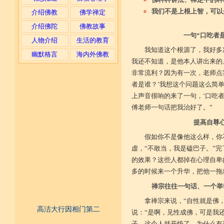
我们不是上根上智，可以
介绍佛教
佛学禅定
介绍佛陀
佛教故事
一句“口吃者
人物介绍
生活的教育
我知道这个根源了，我好多
幽默格言
海内外佛教
我还不知道，是他本人讲出来的
非常流利？因为有一次，老师点
者是谁？’我想这个问题这么简
上声音很响的来了一句，‘口吃者
傅老师一句话把我治好了。”
提高自尊
假如你不是像他这么样，你
虚，“不敢当，我是磕巴子。”
的效果？这些人都掉在心理自卑
多的时候来一个升华，把他一拖
禅宗往往一句话、一个举
拿禅宗来说，“自性就是佛
高洁大行因相门第二
说：“是啊，见性成佛，可是我
子，这个人就开悟了。为什么有