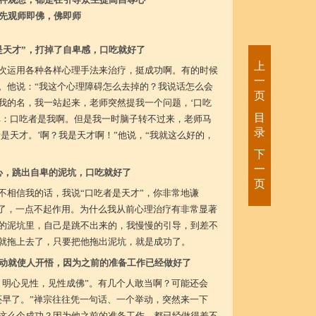
先观师即佛，佛即师
是天才”，打掉了自卑感，口吃就好了
上
次运用各种各样心理手法来治疗，挺成功啊。有的时候
一
。他说：“我这个心理障碍怎么去掉的？我说话怎么会
页
我的名，我一站起来，老师突然提我一个问题，‘口吃
目
单：口吃者是我啊。但是我一时脑子转不过来，老师马
录
是天才。’啊？我是天才啊！”他说，“我就这么好的，
下
一
心，跳出自卑的泥坑，口吃就好了
页
不相信我的话，我说“口吃者是天才”，你非常地谦
完了，一点不起作用。为什么我从前心理治疗有非常显著
的泥坑里，自己是跳不出来的，我慢慢的引导，到差不
就拖上去了，只要把他拖出泥坑，就是成功了。
动就使人开悟，因为之前的准备工作已经做好了
，明心见性，见性成佛”。有几个人敢当啊？可能还会
还早了。”禅宗往往凭一句话、一个举动，突然来一下
这么个成功？因为他之前的准备工作，都已经做得差不