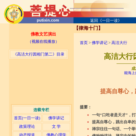
putixin.com
返回《一日一读》
【律海十门】
佛教文艺演出
（视频在线播放）
首页
>
佛学讲记
>
高洁大行
《高洁大行因相门第二》目录
高洁大行因
─────
成
能海上
提高自尊心，
提要：
连载专栏
一句“口吃者是天才”，
首页(一日一读)
佛学讲记
提高自尊心，跳出自卑的
政策理论
文 学
禅宗往往一句话、一个举
动态报道
佛教心理学
佛种种讲法、禅定中的种