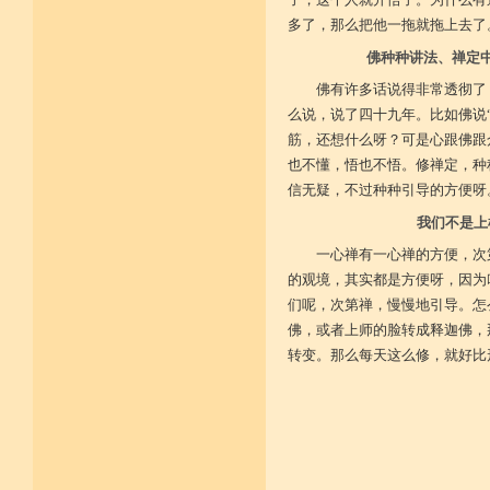
不具精严律仪戒 摄善无成他方惧
施戒忍进次第兴 戒度性戒十善体
多了，那么把他一拖就拖上去了
静虑缘缺得复失 双运般若但言论
自行不能全六度 别余善法多苦集
佛种种讲法、禅定
临阵无兵工无器 饶益有情何所依
持声闻律舍劣心 摄善悲怀饶益行
佛有许多话说得非常透彻了
具足律仪戒因缘 此中分别十一支
么说，说了四十九年。比如佛说
菩萨如如善串习 利生无障佛加许
筋，还想什么呀？可是心跟佛跟
不顾过去诸欲境 厌弃在家荆刺林
轮王宝位如草秽 不乐未来诸欲境
也不懂，悟也不悟。修禅定，种
天魔王宫虎豹穴 意乐清净无依住
信无疑，不过种种引导的方便呀
不乐现在诸欲境 国王长者利养尊
反吐不食不尝味 在家对境舍贪着
我们不是上
出家永弃不少遗 四者身心乐远离
依止律仪喜足生 独处静居堪寂味
一心禅有一心禅的方便，次
行想慎观颠倒境 五者言思习清净
的观境，其实都是方便呀，因为
虽处杂众不染纷 偶一失调能速知
深见过患猛利悔 六者自尊不轻蔑
们呢，次第禅，慢慢地引导。怎
自许凡夫下劣辈 闻诸菩萨难行事
佛，或者上师的脸转成释迦佛，
猛勇勤修令渐能 七者调柔观己过
不伺他非不放任 悲心补救无损恼
转变。那么每天这么修，就好比
令彼舍恶发菩提 八者堪忍他方害
骂辱捶打刀杖侵 正观安忍远八风
渐能三门获清净 九者诸行不放逸
过去违犯如法悔 未来应理谛思行
现在刻刻正念知 如律行住猛心誓
不生毁犯善依止 十者进行依轨则
不为名闻扬自善 不行覆藏勇露罪