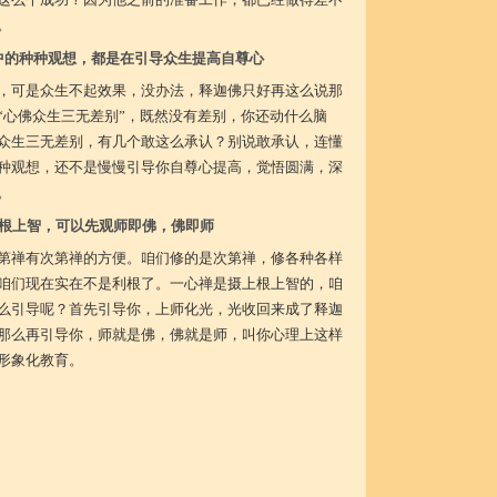
。
中的种种观想，都是在引导众生提高自尊心
，可是众生不起效果，没办法，释迦佛只好再这么说那
“心佛众生三无差别”，既然没有差别，你还动什么脑
众生三无差别，有几个敢这么承认？别说敢承认，连懂
种观想，还不是慢慢引导你自尊心提高，觉悟圆满，深
。
根上智，可以先观师即佛，佛即师
第禅有次第禅的方便。咱们修的是次第禅，修各种各样
咱们现在实在不是利根了。一心禅是摄上根上智的，咱
么引导呢？首先引导你，上师化光，光收回来成了释迦
那么再引导你，师就是佛，佛就是师，叫你心理上这样
形象化教育。