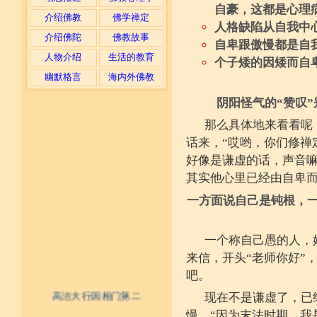
自豪，这都是心理
介绍佛教
佛学禅定
人格缺陷从自我中
介绍佛陀
佛教故事
自卑跟傲慢都是自
人物介绍
生活的教育
个子矮的因矮而自
幽默格言
海内外佛教
阴阳怪气的“赞叹
那么具体地来看看呢
话来，“哎哟，你们修禅
好像是谦虚的话，声音
其实他心里已经由自卑
一方面说自己是钝根，一
一个称自己愚的人，
来信，开头“老师你好”
吧。
高洁大行因相门第二
现在不是谦虚了，已
慢。“因为末法时期，我