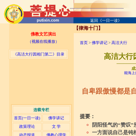
putixin.com
返回《一日一读》
【律海十门】
佛教文艺演出
（视频在线播放）
首页
>
佛学讲记
>
高洁大行
《高洁大行因相门第二》目录
高洁大行因
─────
成
能海上
自卑跟傲慢都是
连载专栏
提要：
首页(一日一读)
佛学讲记
阴阳怪气的“赞叹
政策理论
文 学
一方面说自己是钝
动态报道
佛教心理学