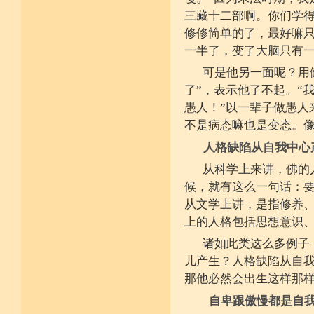
不具精严律仪戒 摄善无成他方惧
施戒忍进次第兴 戒度性戒十善体
三藏十二部啊。你们学
静虑缘缺得复失 双运般若但言论
修修简单的了，最好嘛只
自行不能全六度 别余善法多苦集
临阵无兵工无器 饶益有情何所依
一半了，变了大脑只有
持声闻律舍劣心 摄善悲怀饶益行
具足律仪戒因缘 此中分别十一支
可是他另一面呢？用
菩萨如如善串习 利生无障佛加许
了”，表示他了不起。“
不顾过去诸欲境 厌弃在家荆刺林
轮王宝位如草秽 不乐未来诸欲境
愚人！”以一辈子做愚人
天魔王宫虎豹穴 意乐清净无依住
不是病态嘛也是变态。
不乐现在诸欲境 国王长者利养尊
反吐不食不尝味 在家对境舍贪着
人格缺陷从自我中心
出家永弃不少遗 四者身心乐远离
依止律仪喜足生 独处静居堪寂味
从科学上来讲，佛的
行想慎观颠倒境 五者言思习清净
虽处杂众不染纷 偶一失调能速知
候，就有这么一句话：
深见过患猛利悔 六者自尊不轻蔑
自许凡夫下劣辈 闻诸菩萨难行事
从文学上讲，是指修养
猛勇勤修令渐能 七者调柔观己过
上的人格包括思想意识
不伺他非不放任 悲心补救无损恼
令彼舍恶发菩提 八者堪忍他方害
诸如此类这么多例子
骂辱捶打刀杖侵 正观安忍远八风
渐能三门获清净 九者诸行不放逸
儿产生？人格缺陷从自我
过去违犯如法悔 未来应理谛思行
那他必然会出生这样那
现在刻刻正念知 如律行住猛心誓
不生毁犯善依止 十者进行依轨则
自卑跟傲慢都是自我
不为名闻扬自善 不行覆藏勇露罪