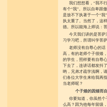
少欲少求无忧恼 知足常满用节省
我们想想看，“我不行
堪忍寒热饥渴苦 求谋不遂无尤怨
诸根调柔动履和 安静不掉不随境
有个“我”。所以自卑跟
威仪闲雅无急躁 如理治心跏趺定
是放不下执著于一个“我
十一净命善护防 远离矫诈五邪命
能少防护不满足 语言作意清净藏
执太重了。当然了，这
自行严恪不轻恕 善引徒众净戒入
德。所以能海上师说：
大小违犯无覆藏 轨则净命善安住
今天我们讲的是菩萨
习学习吧，所谓叫学菩
老师没有自尊心的话
高，有的老师个子很矮
的学生，照样要有自尊
下去了，连讲话都发抖了
哟，兄弟才疏学浅啊，请
们各位大学生来给我再指
当老师呢？
个子矮的因矮而
你要知道，你虽然个
么高？因为他每年留级