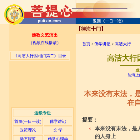
putixin.com
返回《一日一读》
【律海十门】
佛教文艺演出
（视频在线播放）
首页
>
佛学讲记
>
高洁大行
《高洁大行因相门第二》目录
高洁大行因
─────
成
能海上
本来没有末法，
在
连载专栏
提要：
首页(一日一读)
佛学讲记
本来没有末法，是
政策理论
文 学
的人身上
动态报道
佛教心理学