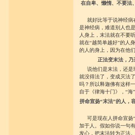
在自卑、懒惰、不要法
施戒忍进次第兴 戒度性戒十善体
静虑缘缺得复失 双运般若但言论
自行不能全六度 别余善法多苦集
临阵无兵工无器 饶益有情何所依
就好比等于说神经病
持声闻律舍劣心 摄善悲怀饶益行
是神经病，难道别人也
具足律仪戒因缘 此中分别十一支
菩萨如如善串习 利生无障佛加许
人身上，末法就在不要
不顾过去诸欲境 厌弃在家荆刺林
就在“越简单越好”的人
轮王宝位如草秽 不乐未来诸欲境
天魔王宫虎豹穴 意乐清净无依住
的人的身上，因为在他
不乐现在诸欲境 国王长者利养尊
反吐不食不尝味 在家对境舍贪着
正法变末法，乃
出家永弃不少遗 四者身心乐远离
依止律仪喜足生 独处静居堪寂味
说他们是末法，还是
行想慎观颠倒境 五者言思习清净
就没得法了，变成灭法
虽处杂众不染纷 偶一失调能速知
深见过患猛利悔 六者自尊不轻蔑
吗？所以释迦佛有这样一
自许凡夫下劣辈 闻诸菩萨难行事
自于《律海十门》，“海
猛勇勤修令渐能 七者调柔观己过
不伺他非不放任 悲心补救无损恼
拼命宣扬“末法”的人，
令彼舍恶发菩提 八者堪忍他方害
骂辱捶打刀杖侵 正观安忍远八风
渐能三门获清净 九者诸行不放逸
过去违犯如法悔 未来应理谛思行
可是现在人拼命宣扬
现在刻刻正念知 如律行住猛心誓
加于人。假如你说一句有
不生毁犯善依止 十者进行依轨则
不为名闻扬自善 不行覆藏勇露罪
发心，把末法转为正法。
少欲少求无忧恼 知足常满用节省