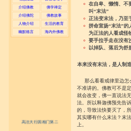
在自卑、懒惰、不
介绍佛教
佛学禅定
叫“末法”
介绍佛陀
佛教故事
正法变末法，乃至
人物介绍
生活的教育
拼命宣扬“末法”
幽默格言
海内外佛教
为正法的人看成怪
要手拉手走在没有
以掉队、落后为舒
本来没有末法，是人制
那么看看戒律里边怎
不准讲的。佛教可不是
就会改变，佛一直说法
法。所以释迦佛预先告
的，导致法快要灭了，
其实哪有什么末法？末
高洁大行因相门第二
上。
不具精严律仪戒 摄善无成他方惧