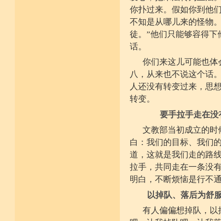
堪忍寒热饥渴苦 求谋不遂无尤怨
你扑过来。假如你到他们
诸根调柔动履和 安静不掉不随境
不知是从哪儿来的怪物。
威仪闲雅无急躁 如理治心跏趺定
十一净命善护防 远离矫诈五邪命
徒。”他们只能够容得下
能少防护不满足 语言作意清净藏
话。
自行严恪不轻恕 善引徒众净戒入
大小违犯无覆藏 轨则净命善安住
你们来这儿可能也体
八，从来也不说这个话
人还没有转变过来，思
转变。
要手拉手走在没
文教部当初成立的时
白：我们的目标、我们
道，这就是我们走的路
拉手，共同走在一条没
明白，不断烦恼是行不
以掉队、落后为舒
有人偏偏想掉队，以