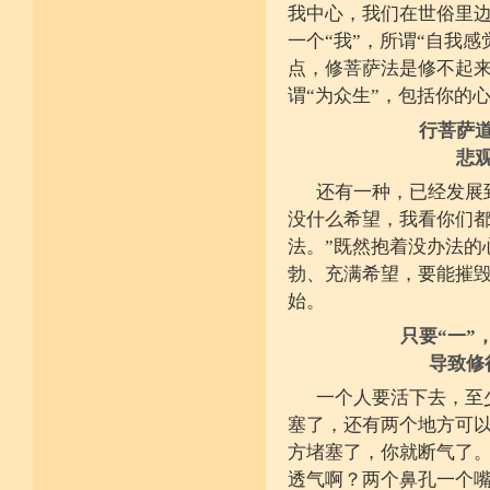
我中心，我们在世俗里
施戒忍进次第兴 戒度性戒十善体
静虑缘缺得复失 双运般若但言论
一个“我”，所谓“自我
自行不能全六度 别余善法多苦集
点，修菩萨法是修不起
临阵无兵工无器 饶益有情何所依
持声闻律舍劣心 摄善悲怀饶益行
谓“为众生”，包括你的
具足律仪戒因缘 此中分别十一支
菩萨如如善串习 利生无障佛加许
行菩萨
不顾过去诸欲境 厌弃在家荆刺林
悲
轮王宝位如草秽 不乐未来诸欲境
天魔王宫虎豹穴 意乐清净无依住
还有一种，已经发展
不乐现在诸欲境 国王长者利养尊
反吐不食不尝味 在家对境舍贪着
没什么希望，我看你们都
出家永弃不少遗 四者身心乐远离
依止律仪喜足生 独处静居堪寂味
法。”既然抱着没办法的
行想慎观颠倒境 五者言思习清净
勃、充满希望，要能摧
虽处杂众不染纷 偶一失调能速知
深见过患猛利悔 六者自尊不轻蔑
始。
自许凡夫下劣辈 闻诸菩萨难行事
猛勇勤修令渐能 七者调柔观己过
只要“一”
不伺他非不放任 悲心补救无损恼
导致修
令彼舍恶发菩提 八者堪忍他方害
骂辱捶打刀杖侵 正观安忍远八风
一个人要活下去，至
渐能三门获清净 九者诸行不放逸
过去违犯如法悔 未来应理谛思行
塞了，还有两个地方可
现在刻刻正念知 如律行住猛心誓
方堵塞了，你就断气了
不生毁犯善依止 十者进行依轨则
不为名闻扬自善 不行覆藏勇露罪
透气啊？两个鼻孔一个
少欲少求无忧恼 知足常满用节省