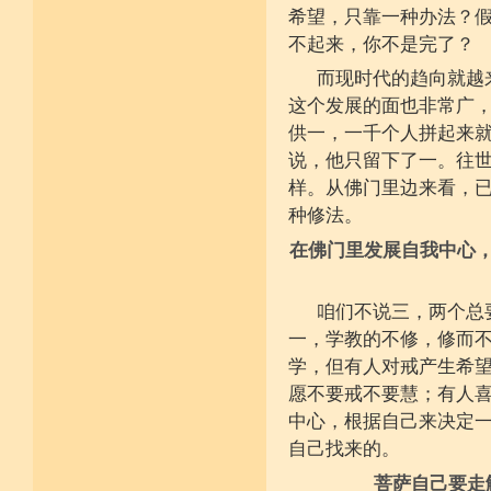
希望，只靠一种办法？
堪忍寒热饥渴苦 求谋不遂无尤怨
诸根调柔动履和 安静不掉不随境
不起来，你不是完了？
威仪闲雅无急躁 如理治心跏趺定
十一净命善护防 远离矫诈五邪命
而现时代的趋向就越
能少防护不满足 语言作意清净藏
这个发展的面也非常广
自行严恪不轻恕 善引徒众净戒入
大小违犯无覆藏 轨则净命善安住
供一，一千个人拼起来
说，他只留下了一。往
样。从佛门里边来看，
种修法。
在佛门里发展自我中心
咱们不说三，两个总
一，学教的不修，修而
学，但有人对戒产生希
愿不要戒不要慧；有人
中心，根据自己来决定
自己找来的。
菩萨自己要走