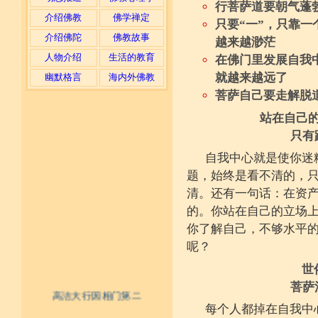
行菩萨道要朝气蓬
介绍佛教
佛学禅定
只要“一”，只靠
介绍佛陀
佛教故事
越来越渺茫
人物介绍
生活的教育
在佛门里发展自我
就越来越远了
幽默格言
海内外佛教
菩萨自己要走解脱
站在自己
只有
自我中心就是使你迷
题，始终是看不清的，
清。还有一句话：在资
的。你站在自己的立场
你了解自己，不够水平
呢？
世
菩萨
高洁大行因相门第二
每个人都掉在自我中
不具精严律仪戒 摄善无成他方惧