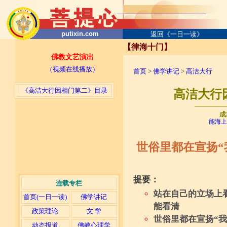
putixin.com
返回《一日一读》
【律海十门】
佛教文艺演出
（视频在线播放）
首页
>
佛学讲记
>
高洁大行
《高洁大行因相门第二》目录
高洁大行因
─────
成
能海上
世俗里都在宣扬“
提要：
连载专栏
站在自己的立场上
首页(一日一读)
佛学讲记
能看清
政策理论
文 学
世俗里都在宣扬“
动态报道
佛教心理学