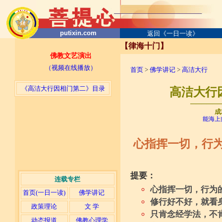
putixin.com
返回《一日一读》
【律海十门】
佛教文艺演出
（视频在线播放）
首页
>
佛学讲记
>
高洁大行
《高洁大行因相门第二》目录
高洁大行因
─────
成
能海上
心指挥一切，行
提要：
连载专栏
心指挥一切，行为
首页(一日一读)
佛学讲记
修行好不好，就看
政策理论
文 学
只肯念经学法，不
动态报道
佛教心理学