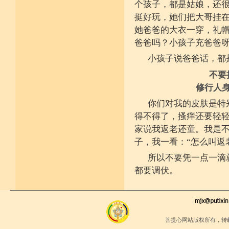
少欲少求无忧恼 知足常满用节省
个孩子，都是姑娘，还
堪忍寒热饥渴苦 求谋不遂无尤怨
挺好玩，她们把大哥挂
诸根调柔动履和 安静不掉不随境
威仪闲雅无急躁 如理治心跏趺定
她爸爸的大衣一穿，礼帽
十一净命善护防 远离矫诈五邪命
能少防护不满足 语言作意清净藏
爸爸吗？小孩子充爸爸
自行严恪不轻恕 善引徒众净戒入
小孩子说爸爸话，都
大小违犯无覆藏 轨则净命善安住
不要
修行人
你们对我的皮肤是特
得不得了，搔痒还要轻
家说我返老还童。我是
子，我一看：“怎么叫返
所以不要凭一点一滴
都要调伏。
菩提心网站版权所有，转