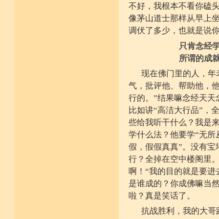
不具精严律仪戒 摄善无成他方惧
不好，我根本不看你磕
施戒忍进次第兴 戒度性戒十善体
静虑缘缺得复失 双运般若但言论
像茅山道士那样从早上
自行不能全六度 别余善法多苦集
调伏了多少，也就是说
临阵无兵工无器 饶益有情何所依
持声闻律舍劣心 摄善悲怀饶益行
只肯念经
具足律仪戒因缘 此中分别十一支
菩萨如如善串习 利生无障佛加许
所谓的成
不顾过去诸欲境 厌弃在家荆刺林
轮王宝位如草秽 不乐未来诸欲境
现在佛门里的人，年
天魔王宫虎豹穴 意乐清净无依住
气，批评他、帮助他，他
不乐现在诸欲境 国王长者利养尊
反吐不食不尝味 在家对境舍贪着
行的。”结果嘛念经天天
出家永弃不少遗 四者身心乐远离
比如讲“高洁大行品”，
依止律仪喜足生 独处静居堪寂味
行想慎观颠倒境 五者言思习清净
些给我听干什么？我是来
虽处杂众不染纷 偶一失调能速知
深见过患猛利悔 六者自尊不轻蔑
学什么法？他要学“无所
自许凡夫下劣辈 闻诸菩萨难行事
假，假假真真”。没有宝
猛勇勤修令渐能 七者调柔观己过
不伺他非不放任 悲心补救无损恼
行？全掉在空中楼阁里
令彼舍恶发菩提 八者堪忍他方害
啊！“我的目的就是要进
骂辱捶打刀杖侵 正观安忍远八风
渐能三门获清净 九者诸行不放逸
是谁成的？你成佛嘛当
过去违犯如法悔 未来应理谛思行
啦？真是笑话了。
现在刻刻正念知 如律行住猛心誓
不生毁犯善依止 十者进行依轨则
抗战胜利，我的大哥
不为名闻扬自善 不行覆藏勇露罪