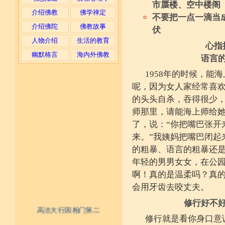
市蜃楼、空中楼阁
介绍佛教
佛学禅定
不要把一点一滴当
介绍佛陀
佛教故事
伏
人物介绍
生活的教育
心指
幽默格言
海内外佛教
语言
1958年的时候，能
呢，因为女人家经常喜
的头头自杀，吞得很少
师那里，请能海上师给
了，说：“你把嘴巴张开
来。”我姨妈把嘴巴闭起
的粗暴、语言的粗暴还
年轻的男男女女，在公
啊！真的是温柔吗？真
会用牙齿去咬丈夫。
修行好不
高洁大行因相门第二
修行就是看你身口意