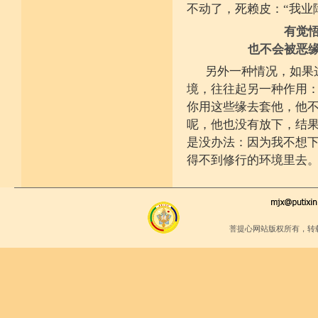
少欲少求无忧恼 知足常满用节省
不动了，死赖皮：“我业
堪忍寒热饥渴苦 求谋不遂无尤怨
诸根调柔动履和 安静不掉不随境
有觉
威仪闲雅无急躁 如理治心跏趺定
十一净命善护防 远离矫诈五邪命
也不会被恶
能少防护不满足 语言作意清净藏
自行严恪不轻恕 善引徒众净戒入
另外一种情况，如果
大小违犯无覆藏 轨则净命善安住
境，往往起另一种作用
你用这些缘去套他，他
呢，他也没有放下，结
是没办法：因为我不想
得不到修行的环境里去
菩提心网站版权所有，转