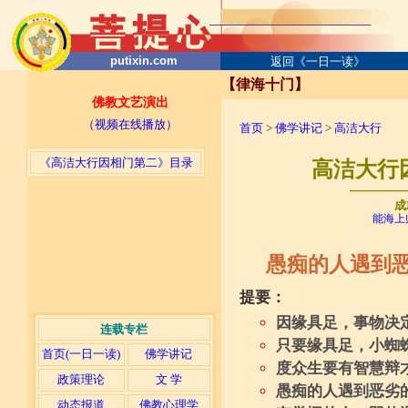
putixin.com
返回《一日一读》
【律海十门】
佛教文艺演出
（视频在线播放）
首页
>
佛学讲记
>
高洁大行
《高洁大行因相门第二》目录
高洁大行因
─────
成
能海上
愚痴的人遇到
提要：
因缘具足，事物决
连载专栏
只要缘具足，小蜘
首页(一日一读)
佛学讲记
度众生要有智慧辩
政策理论
文 学
愚痴的人遇到恶劣
动态报道
佛教心理学