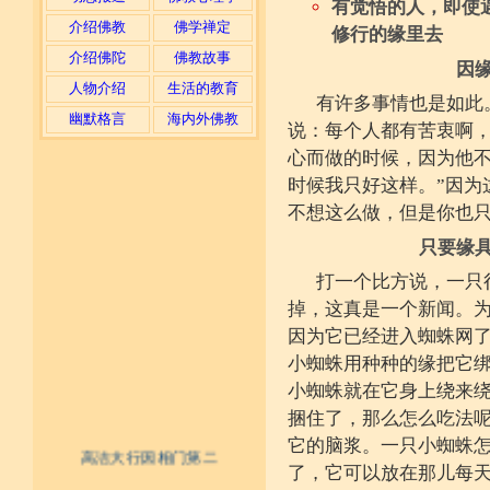
有觉悟的人，即使
介绍佛教
佛学禅定
修行的缘里去
介绍佛陀
佛教故事
因
人物介绍
生活的教育
有许多事情也是如此
幽默格言
海内外佛教
说：每个人都有苦衷啊
心而做的时候，因为他不
时候我只好这样。”因为
不想这么做，但是你也
只要缘
打一个比方说，一只
掉，这真是一个新闻。
因为它已经进入蜘蛛网
小蜘蛛用种种的缘把它
小蜘蛛就在它身上绕来
捆住了，那么怎么吃法
它的脑浆。一只小蜘蛛
高洁大行因相门第二
了，它可以放在那儿每