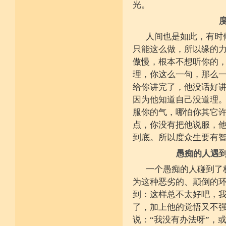
不具精严律仪戒 摄善无成他方惧
光。
施戒忍进次第兴 戒度性戒十善体
静虑缘缺得复失 双运般若但言论
自行不能全六度 别余善法多苦集
临阵无兵工无器 饶益有情何所依
人间也是如此，有时
持声闻律舍劣心 摄善悲怀饶益行
只能这么做，所以缘的
具足律仪戒因缘 此中分别十一支
菩萨如如善串习 利生无障佛加许
傲慢，根本不想听你的
不顾过去诸欲境 厌弃在家荆刺林
轮王宝位如草秽 不乐未来诸欲境
理，你这么一句，那么
天魔王宫虎豹穴 意乐清净无依住
给你讲完了，他没话好
不乐现在诸欲境 国王长者利养尊
反吐不食不尝味 在家对境舍贪着
因为他知道自己没道理
出家永弃不少遗 四者身心乐远离
服你的气，哪怕你其它
依止律仪喜足生 独处静居堪寂味
行想慎观颠倒境 五者言思习清净
点，你没有把他说服，
虽处杂众不染纷 偶一失调能速知
到底。所以度众生要有
深见过患猛利悔 六者自尊不轻蔑
自许凡夫下劣辈 闻诸菩萨难行事
愚痴的人遇
猛勇勤修令渐能 七者调柔观己过
不伺他非不放任 悲心补救无损恼
一个愚痴的人碰到了
令彼舍恶发菩提 八者堪忍他方害
骂辱捶打刀杖侵 正观安忍远八风
为这种恶劣的、颠倒的
渐能三门获清净 九者诸行不放逸
到：这样总不太好吧，
过去违犯如法悔 未来应理谛思行
现在刻刻正念知 如律行住猛心誓
了，加上他的觉悟又不
不生毁犯善依止 十者进行依轨则
不为名闻扬自善 不行覆藏勇露罪
说：“我没有办法呀”，