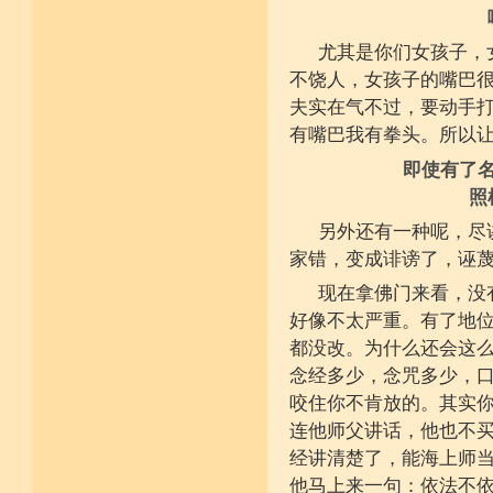
施戒忍进次第兴 戒度性戒十善体
静虑缘缺得复失 双运般若但言论
自行不能全六度 别余善法多苦集
尤其是你们女孩子，
临阵无兵工无器 饶益有情何所依
不饶人，女孩子的嘴巴
持声闻律舍劣心 摄善悲怀饶益行
具足律仪戒因缘 此中分别十一支
夫实在气不过，要动手
菩萨如如善串习 利生无障佛加许
有嘴巴我有拳头。所以
不顾过去诸欲境 厌弃在家荆刺林
轮王宝位如草秽 不乐未来诸欲境
即使有了
天魔王宫虎豹穴 意乐清净无依住
不乐现在诸欲境 国王长者利养尊
照
反吐不食不尝味 在家对境舍贪着
出家永弃不少遗 四者身心乐远离
另外还有一种呢，尽
依止律仪喜足生 独处静居堪寂味
家错，变成诽谤了，诬
行想慎观颠倒境 五者言思习清净
虽处杂众不染纷 偶一失调能速知
现在拿佛门来看，没
深见过患猛利悔 六者自尊不轻蔑
自许凡夫下劣辈 闻诸菩萨难行事
好像不太严重。有了地
猛勇勤修令渐能 七者调柔观己过
都没改。为什么还会这
不伺他非不放任 悲心补救无损恼
令彼舍恶发菩提 八者堪忍他方害
念经多少，念咒多少，
骂辱捶打刀杖侵 正观安忍远八风
咬住你不肯放的。其实
渐能三门获清净 九者诸行不放逸
过去违犯如法悔 未来应理谛思行
连他师父讲话，他也不
现在刻刻正念知 如律行住猛心誓
不生毁犯善依止 十者进行依轨则
经讲清楚了，能海上师
不为名闻扬自善 不行覆藏勇露罪
他马上来一句：依法不
少欲少求无忧恼 知足常满用节省