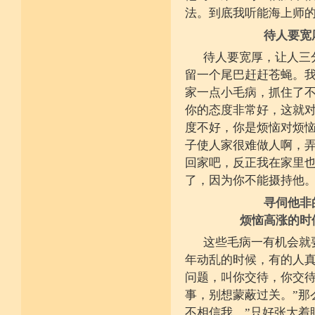
堪忍寒热饥渴苦 求谋不遂无尤怨
法。到底我听能海上师
诸根调柔动履和 安静不掉不随境
威仪闲雅无急躁 如理治心跏趺定
待人要宽
十一净命善护防 远离矫诈五邪命
能少防护不满足 语言作意清净藏
待人要宽厚，让人三
自行严恪不轻恕 善引徒众净戒入
留一个尾巴赶赶苍蝇。
大小违犯无覆藏 轨则净命善安住
家一点小毛病，抓住了
你的态度非常好，这就
度不好，你是烦恼对烦
子使人家很难做人啊，弄
回家吧，反正我在家里也
了，因为你不能摄持他
寻伺他非
烦恼高涨的时
这些毛病一有机会就
年动乱的时候，有的人
问题，叫你交待，你交待
事，别想蒙蔽过关。”那
不相信我。”只好张大着