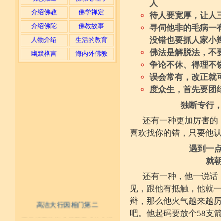
人
介绍佛教
佛学禅定
待人要宽厚，让人
介绍佛陀
佛教故事
寻伺他非的毛病一
没错也要抓人家小
人物介绍
生活的教育
佛法是解脱法，不
幽默格言
海内外佛教
争论不休、得理不
误会常有，改正就
度众生，首先要团
独断专行
还有一种更加厉害的
喜欢找你的错，只要他
遇到一
就
还有一种，他一说话
见，跟他有抵触，他就
辩，那么他火气越来越
高洁大行因相门第二
吧。他起码要放个58支
不具精严律仪戒 摄善无成他方惧