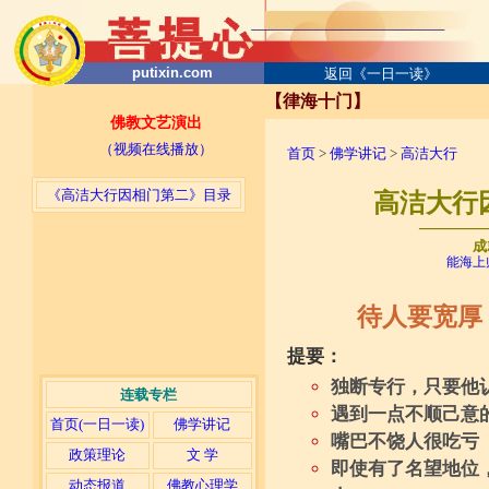
putixin.com
返回《一日一读》
【律海十门】
佛教文艺演出
（视频在线播放）
首页
>
佛学讲记
>
高洁大行
《高洁大行因相门第二》目录
高洁大行因
─────
成
能海上
待人要宽厚
提要：
独断专行，只要他
连载专栏
遇到一点不顺己意
首页(一日一读)
佛学讲记
嘴巴不饶人很吃亏
政策理论
文 学
即使有了名望地位
动态报道
佛教心理学